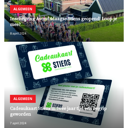
ALGEMEEN
Inschrijving Avond4daagse Stiens geopend! Loop je
mee?
8 april 2024
ALGEMEEN
Cadeaukaart Stiens in twee jaar tijd een begrip
geworden
7 april 2024