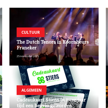
CULTUUR
The Dutch Tenors in Koornbeurs
Franeker
25 november 2025
ALGEMEEN
Cadeaukaart Stiens in twee jaar
tijd een begrip geworden