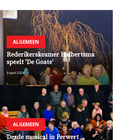
ALGEMEEN
Rederikerskeamer Halbertsma
speelt 'De Goate'
9 april 2024
ALGEMEEN
Derde musical in Ferwert