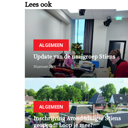
Lees ook
ALGEMEEN
Update van de naaigroep Stiens
30 januari 2026
ALGEMEEN
Inschrijving Avond4daagse Stiens
geopend! Loop je mee?