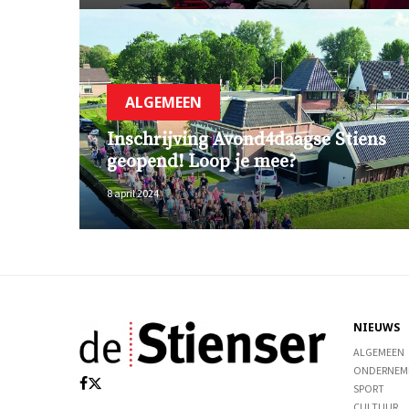
ALGEMEEN
Inschrijving Avond4daagse Stiens
geopend! Loop je mee?
8 april 2024
NIEUWS
ALGEMEEN
ONDERNEM
SPORT
CULTUUR