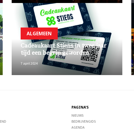
ALGEMEEN
Cadeaukaart Stiens in twee jaar
tijd een begrip geworden
7 april 2024
PAGINA'S
NIEUWS
END
BEDRIJVENGIDS
AGENDA