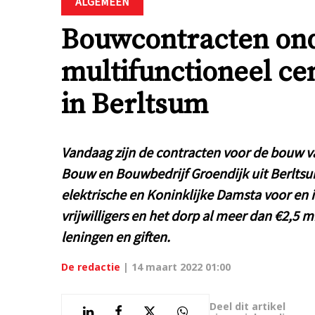
ALGEMEEN
Bouwcontracten on
multifunctioneel ce
in Berltsum
Vandaag zijn de contracten voor de bouw va
Bouw en Bouwbedrijf Groendijk uit Berlt
elektrische en Koninklijke Damsta voor en 
vrijwilligers en het dorp al meer dan €2,5 m
leningen en giften.
De redactie
|
14 maart 2022 01:00
Deel dit artikel