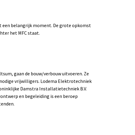
 dit een belangrijk moment. De grote opkomst
chter het MFC staat.
erltsum, gaan de bouw/verbouw uitvoeren. Ze
odige vrijwilligers. Lodema Elektrotechniek
oninklijke Damstra Installatietechniek B.V.
urontwerp en begeleiding is een beroep
tenden.