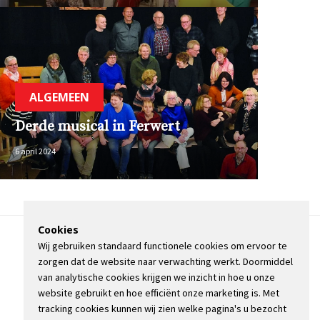
ALGEMEEN
Derde musical in Ferwert
6 april 2024
Cookies
Wij gebruiken standaard functionele cookies om ervoor te
OVER DE STIENSER
zorgen dat de website naar verwachting werkt. Doormiddel
CONTACT
van analytische cookies krijgen we inzicht in hoe u onze
ADVERTEREN
website gebruikt en hoe efficiënt onze marketing is. Met
INFORMATIE
tracking cookies kunnen wij zien welke pagina's u bezocht