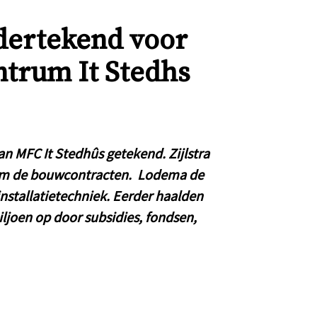
dertekend voor
ntrum It Stedhs
n MFC It Stedhûs getekend. Zijlstra
sum de bouwcontracten. Lodema de
installatietechniek. Eerder haalden
iljoen op door subsidies, fondsen,