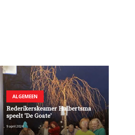
ALGEMEEN
Rederikerskeamer Halbertsma
speelt 'De Goate'
9 april 2024