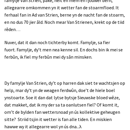
famylje Van Strien, pake, heit en mem en fjouwer bern,
allegearre omkommen yn it wetter fan de stoarmfloed. It
ferhaal fan in Ad van Strien, berne yn de nacht fan de stoarm,
en no dus 70 jier âld. Noch mear Van Strienen, krekt op de tiid
rêden…
Nuver, dat it dan noch tichterby komt. Famylje, sa fier
fuort. Famylje, dy’t men nea kenne sil. En dochs bin ik mei se
ferbûn, ik fiel my ferbûn mei dy sân minsken.
Dy famylje Van Strien, dy’t op harren dak siet te wachtsjen op
help, mar dy’t yn de weagen ferdwûn, doe’t de hiele boel
ynstoarte. Soe it dan dat lytse bytsje Sieuwske bloed wêze,
dat makket, dat ik my der sa ta oanlutsen fiel? Of komt it,
om’t de bylden fan wettersnoad yn ús kollektive geheugen
sitte?
Striid tsjin it wetter is fan alle tiden. En miskien
hawwe wy it allegearre wol yn ús dna...
λ