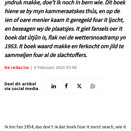
yndruk makke, doe’t ik noch in bern wie. Dit boek
hiene se by myn kammeraatskes thús, en op de
ien of oare menier kaam it geregeld foar it ljocht,
en beseagen wy de plaatsjes. It giet fansels oer it
boek dat útjûn is, flak nei de wettersnoadramp yn
1953. It boek waard makke en ferkocht om jild te
sammeljen foar al de slachtoffers.
De redactie
|
9 februari 2023 01:00
Deel dit artikel
via social media
Ik bin fan 1954, dus doe’t ik dat boek foar it earst seach, wie it