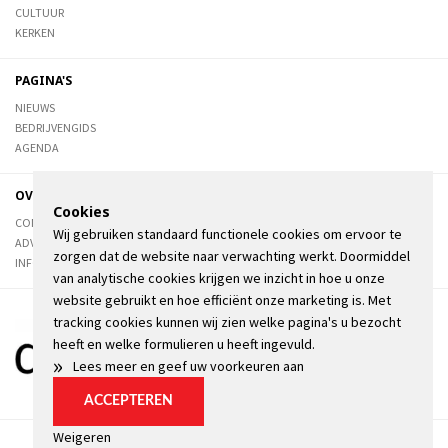
CULTUUR
KERKEN
PAGINA'S
NIEUWS
BEDRIJVENGIDS
AGENDA
OVER DE STIENSER
Cookies
CONTACT
Wij gebruiken standaard functionele cookies om ervoor te
ADVERTEREN
zorgen dat de website naar verwachting werkt. Doormiddel
INFORMATIE
van analytische cookies krijgen we inzicht in hoe u onze
website gebruikt en hoe efficiënt onze marketing is. Met
tracking cookies kunnen wij zien welke pagina's u bezocht
heeft en welke formulieren u heeft ingevuld.
»
Lees meer en geef uw voorkeuren aan
ACCEPTEREN
Weigeren
Algemene voorwaarden
Privacyverklaring
Kopij
Cookie instellingen