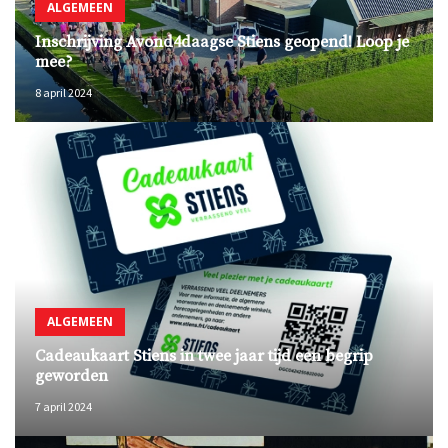
ALGEMEEN
Inschrijving Avond4daagse Stiens geopend! Loop je
mee?
8 april 2024
ALGEMEEN
Cadeaukaart Stiens in twee jaar tijd een begrip
geworden
7 april 2024