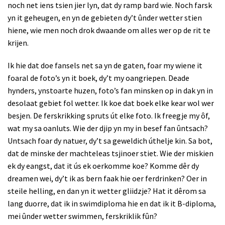
noch net iens tsien jier lyn, dat dy ramp bard wie. Noch farsk
yn it geheugen, en yn de gebieten dy’t ûnder wetter stien
hiene, wie men noch drok dwaande om alles wer op de rit te
krijen.
Ik hie dat doe fansels net sa yn de gaten, foar my wiene it
foaral de foto’s yn it boek, dy’t my oangriepen. Deade
hynders, ynstoarte huzen, foto’s fan minsken op in dak yn in
desolaat gebiet fol wetter. Ik koe dat boek elke kear wol wer
besjen. De ferskrikking spruts út elke foto. Ik freegje my ôf,
wat my sa oanluts. Wie der djip yn my in besef fan ûntsach?
Untsach foar dy natuer, dy’t sa geweldich úthelje kin. Sa bot,
dat de minske der machteleas tsjinoer stiet. Wie der miskien
ek dy eangst, dat it ús ek oerkomme koe? Komme dêr dy
dreamen wei, dy’t ik as bern faak hie oer ferdrinken? Oer in
steile helling, en dan yn it wetter gliidzje? Hat it dêrom sa
lang duorre, dat ik in swimdiploma hie en dat ik it B-diploma,
mei ûnder wetter swimmen, ferskriklik fûn?