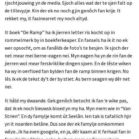
rjochtjouwing yn de media. Sjoch alles wat der te sjen falt op
de tillevyzje. Kin der ek no noch gjin genôch fan krije. It
rekket my, it fasinearret my noch altyd.
It boek “De Ramp” ha ik jierren letter ris kocht op in
rommelmerk by in boekferkeaper. En fansels ha ik it no ek
wer opsocht, om as fanâlds de foto’s te besjen. Ik sjoch der
net mear mei berne-eagen nei. Myn eagen ha yn de rin fan de
jierren wol mear ferskriklike dingen sjoen. En de lêste wiken
ha wy in oerfloed fan bylden fan de ramp binnen krigen. No
lês ik ek de tekst dy’t der by stiet. As bern seagen wy dêr net
nei.
It hâld my dwaande. Gek genôch betocht ik fan ‘e wike pas,
dat ik ek noch Sieuwsk bloed yn my ha. Myn mem wie in “Van
Strien”. En dy famylje komt út Seelân. Ien tak is tafallich hjir
yn it noarden belâne. Dus soe der ek famylje omkommen
wêze...Ik ha even googele, en ja, dêr kaam al it ferhaal fan in