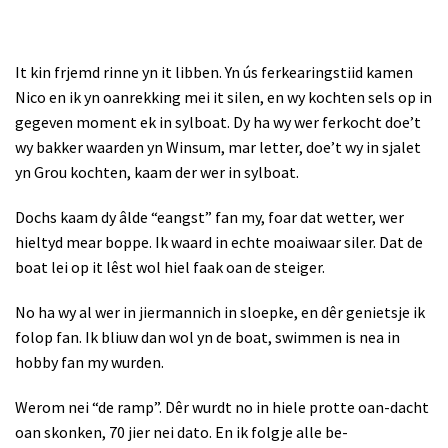
It kin frjemd rinne yn it libben. Yn ús ferkearingstiid kamen
Nico en ik yn oanrekking mei it silen, en wy kochten sels op in
gegeven moment ek in sylboat. Dy ha wy wer ferkocht doe’t
wy bakker waarden yn Winsum, mar letter, doe’t wy in sjalet
yn Grou kochten, kaam der wer in sylboat.
Dochs kaam dy âlde “eangst” fan my, foar dat wetter, wer
hieltyd mear boppe. Ik waard in echte moaiwaar siler. Dat de
boat lei op it lêst wol hiel faak oan de steiger.
No ha wy al wer in jiermannich in sloepke, en dêr genietsje ik
folop fan. Ik bliuw dan wol yn de boat, swimmen is nea in
hobby fan my wurden.
Werom nei “de ramp”. Dêr wurdt no in hiele protte oan-dacht
oan skonken, 70 jier nei dato. En ik folgje alle be-