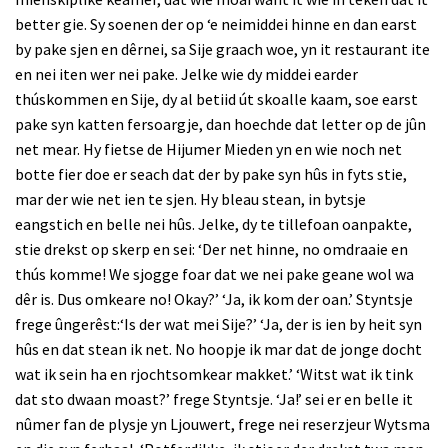
better gie. Sy soenen der op ‘e neimiddei hinne en dan earst
by pake sjen en dêrnei, sa Sije graach woe, yn it restaurant ite
en nei iten wer nei pake. Jelke wie dy middei earder
thúskommen en Sije, dy al betiid út skoalle kaam, soe earst
pake syn katten fersoargje, dan hoechde dat letter op de jûn
net mear. Hy fietse de Hijumer Mieden yn en wie noch net
botte fier doe er seach dat der by pake syn hûs in fyts stie,
mar der wie net ien te sjen. Hy bleau stean, in bytsje
eangstich en belle nei hûs. Jelke, dy te tillefoan oanpakte,
stie drekst op skerp en sei: ‘Der net hinne, no omdraaie en
thús komme! We sjogge foar dat we nei pake geane wol wa
dêr is. Dus omkeare no! Okay?’ ‘Ja, ik kom der oan.’ Styntsje
frege ûngerêst:‘Is der wat mei Sije?’ ‘Ja, der is ien by heit syn
hûs en dat stean ik net. No hoopje ik mar dat de jonge docht
wat ik sein ha en rjochtsomkear makket.’ ‘Witst wat ik tink
dat sto dwaan moast?’ frege Styntsje. ‘Ja!’ sei er en belle it
nûmer fan de plysje yn Ljouwert, frege nei reserzjeur Wytsma