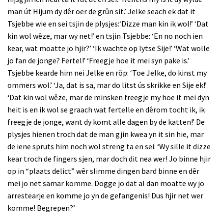
man út Hijum dy dêr oer de grûn sit.’ Jelke seach ek dat it
Tsjebbe wie en sei tsjin de plysjes:‘Dizze man kin ik wol!’ ‘Dat
kin wol wêze, mar wy net!’ en tsjin Tsjebbe: ‘En no noch ien
kear, wat moatte jo hjir?’ ‘Ik wachte op lytse Sije!’ ‘Wat wolle
jo fan de jonge? Fertel!’ ‘Freegje hoe it mei syn pake is.’
Tsjebbe kearde him nei Jelke en rôp: ‘Toe Jelke, do kinst my
ommers wol.’ ‘Ja, dat is sa, mar do litst ús skrikke en Sije ek!’
‘Dat kin wol wêze, mar de minsken freegje my hoe it mei dyn
heit is en ik wol se graach wat fertelle en dêrom tocht ik, ik
freegje de jonge, want dy komt alle dagen by de katten!’ De
plysjes hienen troch dat de man gjin kwea yn it sin hie, mar
de iene spruts him noch wol streng ta en sei: ‘Wy sille it dizze
kear troch de fingers sjen, mar doch dit nea wer! Jo binne hjir
op in “plaats delict” wêr slimme dingen bard binne en dêr
mei jo net samar komme. Dogge jo dat al dan moatte wy jo
arrestearje en komme jo yn de gefangenis! Dus hjir net wer
komme! Begrepen?’