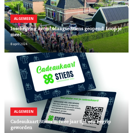
ALGEMEEN
Inschrijving Avond4daagse Stiens geopend! Loop je
mee?
8 april 2024
ALGEMEEN
Cadeaukaart Stiens in twee jaar tijd een begrip
geworden