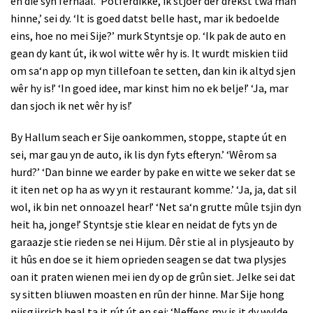
en die syn ferhaal. ‘Potferdikke, ik stjoer der drekst twa man
hinne,’ sei dy. ‘It is goed datst belle hast, mar ik bedoelde
eins, hoe no mei Sije?’ murk Styntsje op. ‘Ik pak de auto en
gean dy kant út, ik wol witte wêr hy is. It wurdt miskien tiid
om sa‘n app op myn tillefoan te setten, dan kin ik altyd sjen
wêr hy is!’ ‘In goed idee, mar kinst him no ek belje!’ ‘Ja, mar
dan sjoch ik net wêr hy is!’
By Hallum seach er Sije oankommen, stoppe, stapte út en
sei, mar gau yn de auto, ik lis dyn fyts efteryn.’ ‘Wêrom sa
hurd?’ ‘Dan binne we earder by pake en witte we seker dat se
it iten net op ha as wy yn it restaurant komme.’ ‘Ja, ja, dat sil
wol, ik bin net onnoazel hear!’ ‘Net sa‘n grutte mûle tsjin dyn
heit ha, jonge!’ Styntsje stie klear en neidat de fyts yn de
garaazje stie rieden se nei Hijum. Dêr stie al in plysjeauto by
it hûs en doe se it hiem oprieden seagen se dat twa plysjes
oan it praten wienen mei ien dy op de grûn siet. Jelke sei dat
sy sitten bliuwen moasten en rûn der hinne. Mar Sije hong
nijsgjirrich heal ta it rút út en sei: ‘Neffens my is it dy wylde