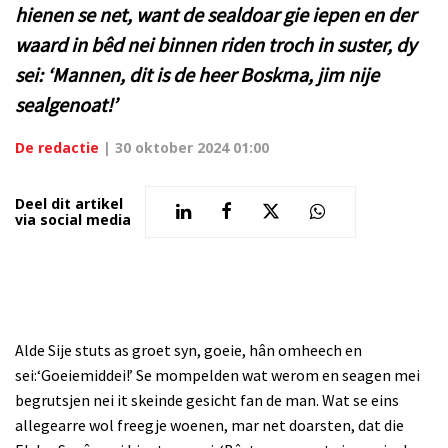
hienen se net, want de sealdoar gie iepen en der
waard in bêd nei binnen riden troch in suster, dy
sei: ‘Mannen, dit is de heer Boskma, jim nije
sealgenoat!’
De redactie
|
30 oktober 2024 01:00
Deel dit artikel
via social media
Alde Sije stuts as groet syn, goeie, hân omheech en
sei:‘Goeiemiddei!’ Se mompelden wat werom en seagen mei
begrutsjen nei it skeinde gesicht fan de man. Wat se eins
allegearre wol freegje woenen, mar net doarsten, dat die