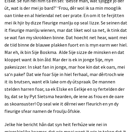
Elske. Se rûn nei him ta en sei: ‘Bêste man, wat sjogge jo der
út, wat is der mei jo bard?’ ‘Frou, dêr wol ik sa min mooglik
oan tinke en al hielendal net oer prate. En om it te ferjitten
mei ik hjir by dizze fleurige manlju op seal lizze. Se seinen dat
it fleurige manlju wienen, mar dat liket wol sa net, ik tink dat
se wat fan my skrokken binne. Dat hoecht net hear, want mei
de tiid binne de blauwe plakken fuort en is myn earm wer hiel.
Mar eh, ik bin Sije Boskma.
Alde Sije sizze de minsken en dat
kloppet want ik bin âld. Mar der is ek in jonge Sije, myn
pakesizzer. In skat fan in jonge, mar hoe kin dat ek oars, mei
sa‘n pake!’ Dat wie foar Sije in hiel ferhaal, mar dêrtroch wie
it iis brutsen, want elk lake om dy útspraak. De mannen
stelden harren foar, sa ek Elske en Eelkje en sy fertelden der
by, dat se by Pyt Sietsma hearden, de iene as frou en de oare
as skoansuster! Op seal wie it dêrnei wer fleurich en yn dy
fleurige sfear namen de froulju ôfskie.
Jelke hie bericht hân dat syn heit ferhúze wie nei in
mienskiplike keamer, dat wie moai want it wie in teken dat it