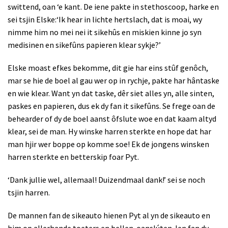
swittend, oan ‘e kant. De iene pakte in stethoscoop, harke en
sei tsjin Elske:‘Ik hear in lichte hertslach, dat is moai, wy
nimme him no mei nei it sikehûs en miskien kinne jo syn
medisinen en sikefûns papieren klear sykje?’
Elske moast efkes bekomme, dit gie har eins stûf genôch,
mar se hie de boel al gau wer op in rychje, pakte har hântaske
en wie klear. Want yn dat taske, dêr siet alles yn, alle sinten,
paskes en papieren, dus ek dy fan it sikefûns. Se frege oan de
behearder of dy de boel aanst ôfslute woe en dat kaam altyd
klear, sei de man. Hy winske harren sterkte en hope dat har
man hjir wer boppe op komme soe! Ek de jongens winsken
harren sterkte en betterskip foar Pyt.
‘Dank jullie wel, allemaal! Duizendmaal dank!’ sei se noch
tsjin harren.
De mannen fan de sikeauto hienen Pyt al yn de sikeauto en