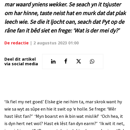
mar waard yniens wekker. Se seach yn it tsjuster
om har hinne, taste neist hat en murk dat dat plak
leech wie. Se die it ljocht oan, seach dat Pyt op de
râne fan it bêd siet en frege: ‘Wat is der mei dy?’
De redactie
|
2 augustus 2023 01:00
Deel dit artikel
via social media
‘Ik fiel my net goed.’ Elske gie nei him ta, mar skrok want hy
wie sa wyt as sûpe en hie it swit op ‘e holle. Se frege: ‘Wêr
hast lêst fan?’
‘Myn boarst en ik bin wat mislik!’
‘Och hea, it
is dyn hert net wol? Hast ek lêst fan dyn earm?’
‘Ik wit it net,