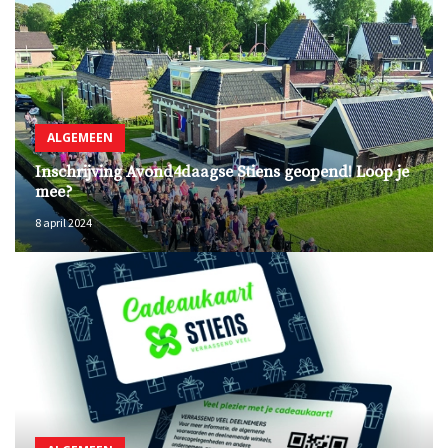
ALGEMEEN
Inschrijving Avond4daagse Stiens geopend! Loop je
mee?
8 april 2024