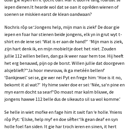
iepen dienen.It hearde wol dat se oan it oprêden wienen of
soenen se miskien earst de klean oandwaan?
Nochris rôp se:‘Jongens help, mijn man is ziek!’ De doar gie
iepen en foar har stienen beide jongens, elk yn in grut wyt t-
shirt en de iene sei: ‘Wat is er aan de hand?’
‘Mijn man is ziek,
zijn hart denk ik, en mijn mobieltje doet het niet. Zouden
jullie 112 willen bellen, dan ga ik weer naar hem toe. Hij heeft
het erg benauwd, pijn op de borst. Willen jullie dat doorgeven
alsjeblieft?’
‘Ja hoor mevrouw, ik ga metéén bellen!’
‘Dankjewel.’ sei se, gie wer nei Pyt en frege him: ‘Hoe is it no,
bekomt it al wat?’
Hy hime swier doe er sei: ‘Née, sa‘n pine en
myn earm docht sa sear!’‘Do moast mar kalm bliuwe, de
jongens hawwe 112 belle dus de sikeauto sil sa wol komme.’
Se helle in wiet mofke en fage him it swit fan ‘e holle. Yniens
rôp Pyt: ‘Elske, help my!’ en doe sêfter:‘Ik gean dea!’ en syn
holle foel fan siden. It gie har troch ieren en sinen, it hert