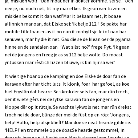
ja, miskien wol!’
‘Dan moat der in dokter komme.’ sei se.
‘Och
nee je, no noch net, lit my mar efkes. Ik gean wer lizzen en
miskien bekomt it dan wat!’Mar it bekaam net, it boaze
allinnich mar oan, dat Elske sei: ‘ik belje 112 !’ Se pakte har
mobile tillefoan en as it no oan it mobyltsje lei of oan har
senuwen, mar hy die it net. Gau die se de klean oer de pyjama
hinne en de sandalen oan.
‘Wat silst no?’ frege Pyt. ‘Ik gean
nei de jongens en freegje as sy 112 belje wolle. Do moast
yntusken mar rêstich lizzen bliuwe, ik bin hjir sa wer.’
It wie tige hoar op de kamping en doe Elske de doar fan de
karavan efter har ticht luts. It klonk, foar
har gefoel, as koe
hiel Fryslân dat hearre. Se skrok der sels fan, mar rûn troch,
oer it wiete gêrs nei de lytse karavan fan de jongens en
kloppe dêr op it rútsje. Se wachte lykwols net mar rûn drekst
troch nei de doar, bûnze dêr mei de fûst op en rôp: ‘Jongens,
help! Hallo, help alsjeblieft!’
Mar doe se neat hearde gilde se:
‘HELP!’ en trommele op de doar.Se hearde gestommel, in
doar gie iepen en it ljocht oan. Mar it duorre lang foardat se