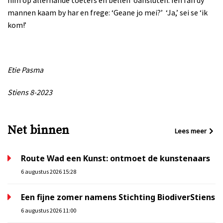
him op allerhande toeters en bellen
oanslúten. Ien fan dy
mannen kaam by har en frege: ‘Geane jo mei?’
‘Ja,’ sei se ‘ik
kom!’
Etie Pasma
Stiens 8-2023
Net binnen
Lees meer
Route Wad een Kunst: ontmoet de kunstenaars
6 augustus 2026 15:28
Een fijne zomer namens Stichting BiodiverStiens
6 augustus 2026 11:00