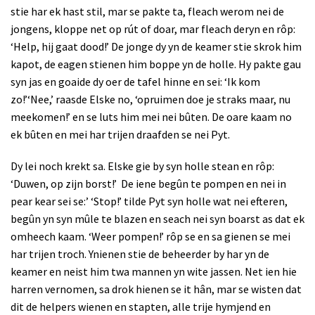
stie har ek hast stil, mar se pakte ta, fleach werom nei de
jongens, kloppe net op rút of doar, mar fleach deryn en rôp:
‘Help, hij gaat dood!’ De jonge dy yn de keamer stie skrok him
kapot, de eagen stienen him boppe yn de holle. Hy pakte gau
syn jas en goaide dy oer de tafel hinne en sei: ‘Ik kom
zo!’
‘Nee,’ raasde Elske no, ‘opruimen doe je straks maar, nu
meekomen!’ en se luts him mei nei bûten.
De oare kaam no
ek bûten en mei har trijen draafden se nei Pyt.
Dy lei noch krekt sa. Elske gie by syn holle stean en rôp:
‘Duwen, op zijn borst!’
De iene begûn te pompen en nei in
pear kear sei se:’ ‘Stop!’ tilde Pyt syn holle wat nei efteren,
begûn yn syn mûle te blazen en seach nei syn boarst as dat ek
omheech kaam. ‘Weer pompen!’ rôp se en sa gienen se mei
har trijen troch. Ynienen stie de beheerder by har yn de
keamer en neist him twa mannen yn wite jassen. Net ien hie
harren vernomen, sa drok hienen se it hân, mar se wisten dat
dit de helpers wienen en stapten, alle trije hymjend en