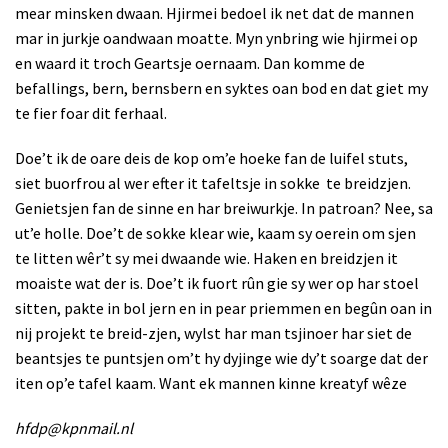
mear minsken dwaan. Hjirmei bedoel ik net dat de mannen
mar in jurkje oandwaan moatte. Myn ynbring wie hjirmei op
en waard it troch Geartsje oernaam. Dan komme de
befallings, bern, bernsbern en syktes oan bod en dat giet my
te fier foar dit ferhaal.
Doe’t ik de oare deis de kop om’e hoeke fan de luifel stuts,
siet buorfrou al wer efter it tafeltsje in sokke
te breidzjen.
Genietsjen fan de sinne en har breiwurkje. In patroan? Nee, sa
ut’e holle. Doe’t de sokke klear wie, kaam sy oerein om sjen
te litten wêr’t sy mei dwaande wie. Haken en breidzjen it
moaiste wat der is. Doe’t ik fuort rûn gie sy wer op har stoel
sitten, pakte in bol jern en in pear priemmen en begûn oan in
nij projekt te breid-zjen, wylst har man tsjinoer har siet de
beantsjes te puntsjen om’t hy dyjinge wie dy’t soarge dat der
iten op’e tafel kaam. Want ek mannen kinne kreatyf wêze
hfdp@kpnmail.nl