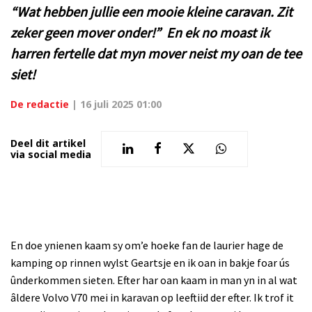
“Wat hebben jullie een mooie kleine caravan. Zit
zeker geen mover onder!” En ek no moast ik
harren fertelle dat myn mover neist my oan de tee
siet!
De redactie
|
16 juli 2025 01:00
Deel dit artikel
via social media
En doe ynienen kaam sy om’e hoeke fan de laurier hage de
kamping op rinnen wylst Geartsje en ik oan in bakje foar ús
ûnderkommen sieten. Efter har oan kaam in man yn in al wat
âldere Volvo V70 mei in karavan op leeftiid der efter. Ik trof it