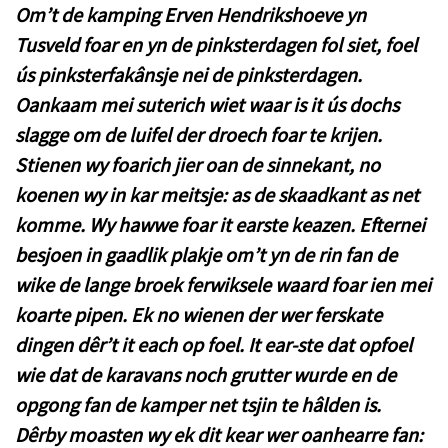
Om’t de kamping Erven Hendrikshoeve yn
Tusveld foar en yn de pinksterdagen fol siet, foel
ús pinksterfakânsje nei de pinksterdagen.
Oankaam mei suterich wiet waar is it ús dochs
slagge om de luifel der droech foar te krijen.
Stienen wy foarich jier oan de sinnekant, no
koenen wy in kar meitsje: as de skaadkant as net
komme. Wy hawwe foar it earste keazen. Efternei
besjoen in gaadlik plakje om’t yn de rin fan de
wike de lange broek ferwiksele waard foar ien mei
koarte pipen. Ek no wienen der wer ferskate
dingen dêr’t it each op foel. It ear-ste dat opfoel
wie dat de karavans noch grutter wurde en de
opgong fan de kamper net tsjin te hâlden is.
Dêrby moasten wy ek dit kear wer oanhearre fan: