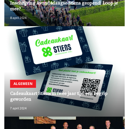
Inschrijving Avond4daagse Stiens geopend! Loop je
mee?
8 april 2024
ALGEMEEN
Cadeaukaart Stiens in twee jaar tijd een begrip
geworden
7 april 2024