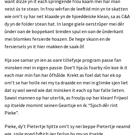
want dizze yn it each springende frou kaam mei har man
neist ús te stean. In frou wêrfan de leeftiid min yn te skatten
wie om’t sy har net klaaide yn de hjoeddeiske klean, sa as C&A
dy yn de folder stean hat. In lange giele oerstrûper mei dêr
ûnder oan de boppekant breiden spul en oan de ûnderkant
mei blomkes fersierde hoazen. De hege skuon en de
fersiersels yn it hier makken de saak ôf.
Hja soe samar yn ien as oare tillefysje program passe fan
minsken mei in eigen passie. Doe’t hja ús foarby rûn koe ik it
each mar min fan har ôfhâlde. Krekt as foel dat har ek op
om’t se har holle nei my ta draaide en mei in glimke sjen liet
dat sy wol wend wie dat minsken it each op har falle lieten.
Sawol mannen op har uterlik, as froulju op har klean! Frijwol
op itselde momint seinen Geartsje en ik: “Sjoch dêr rint
Pieke”.
Pieke, dy’t Pietertje hjitte om’t sy nei beppe Pietertje neamd
wie, spile goed fyftich jier ferlyn by my yn itselde