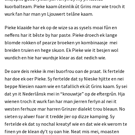
kuorbalteam. Pieke kaam úteinlik út Grins mar wie troch it
wurk fan har man yn Ljouwert telâne kaam.
Pieke klaaide har ek op de wize sa as sysels moai fûn en
neffens har it bêste by har paste. Pieke droech ek lange
blomde rokken of pearze broeken yn kombinaasje
mei
breiden truien en hege skuon. Ek Pieke wie it besjen wol
wurdich en hie har wurdsje klear as dat nedich wie.
De oare deis rekke ik mei buorfrou oan de praat. Ik fertelde
har doe ek oer Pieke. Sy fertelde dat sy Nieske hjitte en nei
beppe Niesien naam wie en tafallich ek út Grins kaam. Sy sei
dat yn it Nederlânsk mei in “knouwtje” op de eftergrûn. Hja
wienen troch it wurk fan har man jierren ferlyn al nei it
westen ferhuze mar harren Grinzer dialekt trou bleaun. No
sieten sy alwer foar it tredde jier op dizze kamping. Sy
fertelde ek dat sy nochal kreatyf wie en dat wie ek werom te
finen yn de klean dy’t sy oan hie. Neat mis mei, moasten