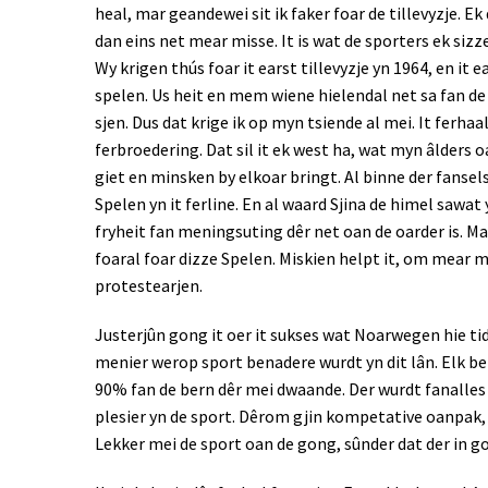
heal, mar geandewei sit ik faker foar de tillevyzje. E
dan eins net mear misse. It is wat de sporters ek s
Wy krigen thús foar it earst tillevyzje yn 1964, en it
spelen. Us heit en mem wiene hielendal net sa fan d
sjen. Dus dat krige ik op myn tsiende al mei. It ferhaal
ferbroedering. Dat sil it ek west ha, wat myn âlders o
giet en minsken by elkoar bringt. Al binne der fansel
Spelen yn it ferline. En al waard Sjina de himel sawat 
fryheit fan meningsuting dêr net oan de oarder is. Ma
foaral foar dizze Spelen. Miskien helpt it, om mear m
protestearjen.
Justerjûn gong it oer it sukses wat Noarwegen hie tid
menier werop sport benadere wurdt yn dit lân. Elk be
90% fan de bern dêr mei dwaande. Der wurdt fanalles 
plesier yn de sport. Dêrom gjin kompetative oanpak, g
Lekker mei de sport oan de gong, sûnder dat der in go