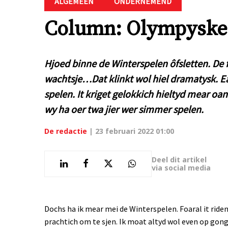
ALGEMEEN
ONDERNEMEND
Column: Olympyske
Hjoed binne de Winterspelen ôfsletten. De f
wachtsje…Dat klinkt wol hiel dramatysk. E
spelen. It kriget gelokkich hieltyd mear oa
wy ha oer twa jier wer simmer spelen.
De redactie
|
23 februari 2022 01:00
Deel dit artikel
via social media
Dochs ha ik mear mei de Winterspelen. Foaral it ride
prachtich om te sjen. Ik moat altyd wol even op gon