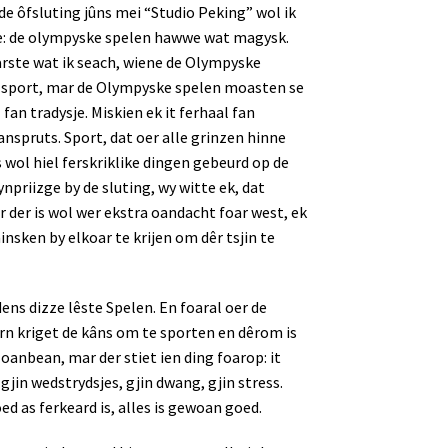
k de ôfsluting jûns mei “Studio Peking” wol ik
izze: de olympyske spelen hawwe wat magysk.
 earste wat ik seach, wiene de Olympyske
e sport, mar de Olympyske spelen moasten se
 fan tradysje. Miskien ek it ferhaal fan
anspruts. Sport, dat oer alle grinzen hinne
s wol hiel ferskriklike dingen gebeurd op de
ynpriizge by de sluting, wy witte ek, dat
r der is wol wer ekstra oandacht foar west, ek
insken by elkoar te krijen om dêr tsjin te
ens dizze lêste Spelen. En foaral oer de
rn kriget de kâns om te sporten en dêrom is
oanbean, mar der stiet ien ding foarop: it
jin wedstrydsjes, gjin dwang, gjin stress.
ed as ferkeard is, alles is gewoan goed.