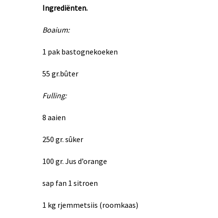
Ingrediënten.
Boaium:
1 pak bastognekoeken
55 gr.bûter
Fulling:
8 aaien
250 gr. sûker
100 gr. Jus d’orange
sap fan 1 sitroen
1 kg rjemmetsiis (roomkaas)