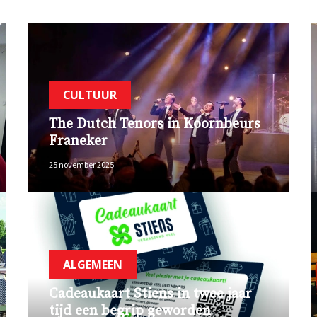
CULTUUR
The Dutch Tenors in Koornbeurs
Franeker
25 november 2025
ALGEMEEN
Cadeaukaart Stiens in twee jaar
tijd een begrip geworden