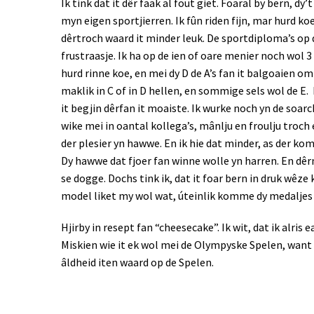
Ik tink dat it dêr faak al fout giet. Foaral by bern, d
myn eigen sportjierren. Ik fûn riden fijn, mar hurd koe
dêrtroch waard it minder leuk. De sportdiploma’s op d
frustraasje. Ik ha op de ien of oare menier noch wol 
hurd rinne koe, en mei dy D de A’s fan it balgoaien o
maklik in C of in D hellen, en sommige sels wol de E. L
it begjin dêrfan it moaiste. Ik wurke noch yn de soarc
wike mei in oantal kollega’s, mânlju en froulju troc
der plesier yn hawwe. En ik hie dat minder, as der kom
Dy hawwe dat fjoer fan winne wolle yn harren. En dêr
se dogge. Dochs tink ik, dat it foar bern in druk wêze
model liket my wol wat, úteinlik komme dy medalje
Hjirby in resept fan “cheesecake”. Ik wit, dat ik alris 
Miskien wie it ek wol mei de Olympyske Spelen, want 
âldheid iten waard op de Spelen.