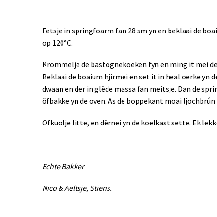
Fetsje in springfoarm fan 28 sm yn en beklaai de bo
op 120°C.
Krommelje de bastognekoeken fyn en ming it mei de r
Beklaai de boaium hjirmei en set it in heal oerke yn d
dwaan en der in glêde massa fan meitsje. Dan de spri
ôfbakke yn de oven. As de boppekant moai ljochbrún is
Ofkuolje litte, en dêrnei yn de koelkast sette. Ek lek
Echte Bakker
Nico & Aeltsje, Stiens.