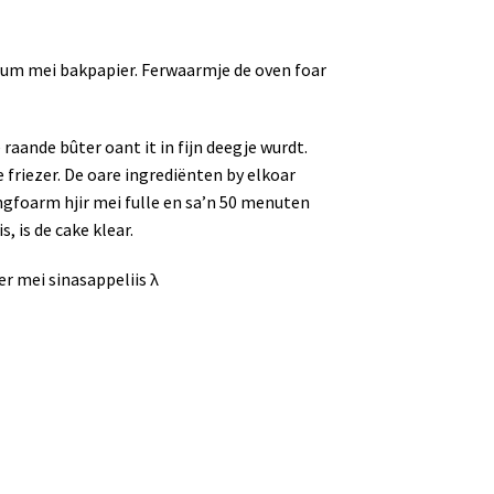
aium mei bakpapier. Ferwaarmje de oven foar
aande bûter oant it in fijn deegje wurdt.
e friezer. De oare ingrediënten by elkoar
ngfoarm hjir mei fulle en sa’n 50 menuten
, is de cake klear.
ker mei sinasappeliis
λ