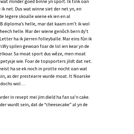
y’t wat minder goed binne yn sport. Ik tink oan
 ik net. Dus wat winne siet der net yn, en
e legere skoalle wiene ek ien en al
3 B diploma’s helle, mar dat kaam om’t ik wol
mheech helle. Mar der wiene genôch bern dy’t
etter ha ik jierren folleyballe. Mar eins fûn ik
h.Wy spilen gewoan foar de lol ien kear yn de
h elkoar. Sa moat sport dus wêze, men moat
petysje wie. Foar de topsporters jildt dat net.
neist ha se ek noch in protte nocht oan wat
 kin, as der prestearre wurde moat. It Noarske
s dochs wol…
earder in resept mei jim dield ha fan sa’n cake.
der wurdt sein, dat de “cheesecake” al yn de