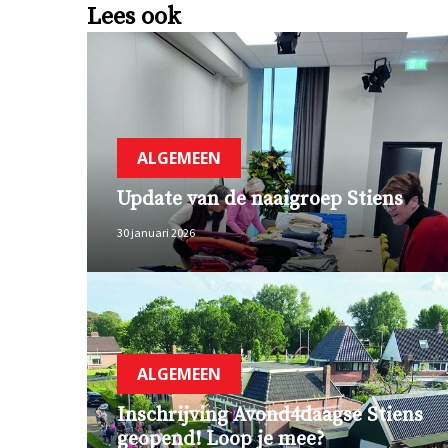
Lees ook
ALGEMEEN
Update van de naaigroep Stiens
30 januari 2026
ALGEMEEN
Inschrijving Avond4daagse Stiens
geopend! Loop je mee?