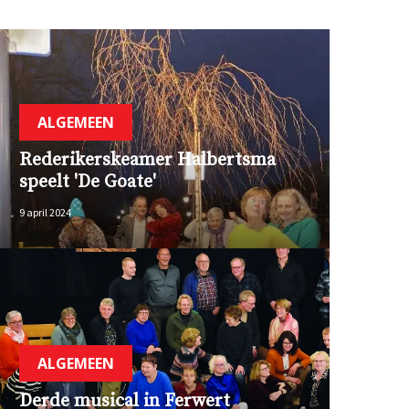
ALGEMEEN
Rederikerskeamer Halbertsma
speelt 'De Goate'
9 april 2024
ALGEMEEN
Derde musical in Ferwert