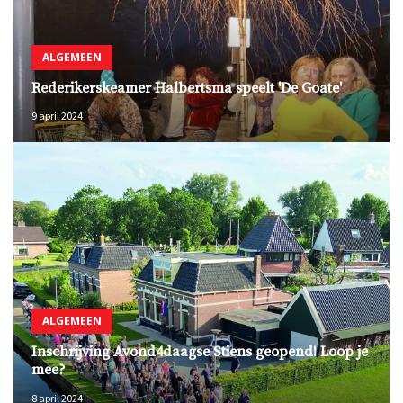
ALGEMEEN
Rederikerskeamer Halbertsma speelt 'De Goate'
9 april 2024
ALGEMEEN
Inschrijving Avond4daagse Stiens geopend! Loop je
mee?
8 april 2024