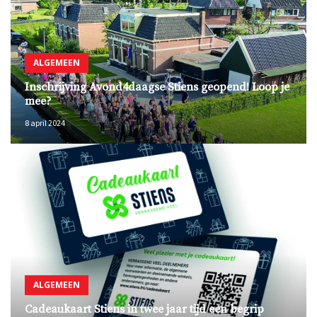
ALGEMEEN
Inschrijving Avond4daagse Stiens geopend! Loop je
mee?
8 april 2024
ALGEMEEN
Cadeaukaart Stiens in twee jaar tijd een begrip