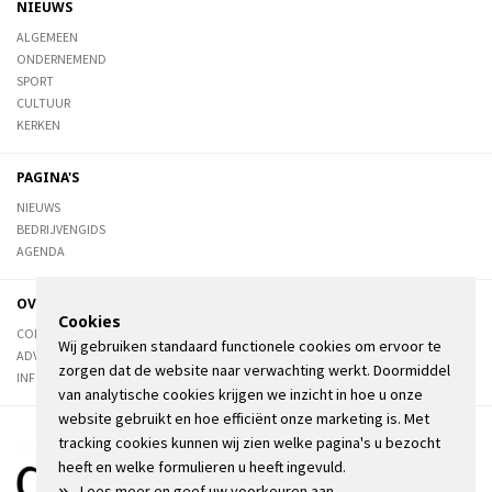
NIEUWS
ALGEMEEN
ONDERNEMEND
SPORT
CULTUUR
KERKEN
PAGINA'S
NIEUWS
BEDRIJVENGIDS
AGENDA
OVER DE STIENSER
Cookies
CONTACT
Wij gebruiken standaard functionele cookies om ervoor te
ADVERTEREN
zorgen dat de website naar verwachting werkt. Doormiddel
INFORMATIE
van analytische cookies krijgen we inzicht in hoe u onze
website gebruikt en hoe efficiënt onze marketing is. Met
tracking cookies kunnen wij zien welke pagina's u bezocht
heeft en welke formulieren u heeft ingevuld.
»
Lees meer en geef uw voorkeuren aan