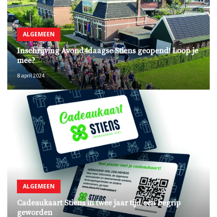
ALGEMEEN
Inschrijving Avond4daagse Stiens geopend! Loop je
mee?
8 april 2024
ALGEMEEN
Cadeaukaart Stiens in twee jaar tijd een begrip
geworden