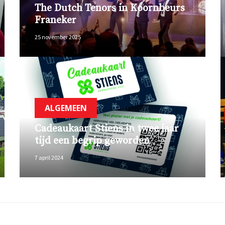
The Dutch Tenors in Koornbeurs
Franeker
25 november 2025
ALGEMEEN
Cadeaukaart Stiens in twee jaar
tijd een begrip geworden
7 april 2024