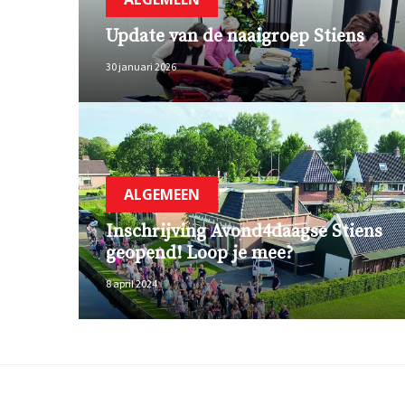
Update van de naaigroep Stiens
30 januari 2026
ALGEMEEN
Inschrijving Avond4daagse Stiens
geopend! Loop je mee?
8 april 2024