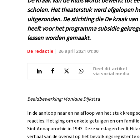
De Kraak van de Kluis wordt bewerkt tot 
scholen. Het theaterstuk werd afgelopen he
uitgezonden. De stichting die De kraak van
heeft voor het programma subsidie gekrege
lessen worden gemaakt.
De redactie
|
26 april 2021 01:00
Deel dit artikel
via social media
Beeldbewerking: Monique Dijks
tra
In de aanloop naar en na afloop van het stuk kreeg sc
reacties. Het ging om enkele getuigen en om familie
Sint Annaparochie in 1943. Deze verslagen heeft Hil
verhaal van de overval op het bevolkingsregister te s