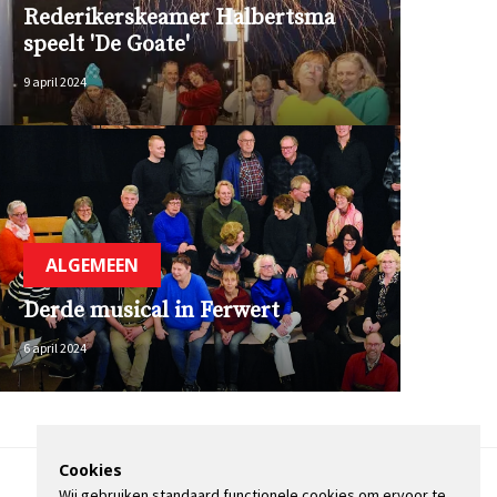
Rederikerskeamer Halbertsma
speelt 'De Goate'
9 april 2024
ALGEMEEN
Derde musical in Ferwert
6 april 2024
Cookies
Wij gebruiken standaard functionele cookies om ervoor te