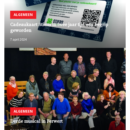
ALGEMEEN
Cadeaukaart Stiens in twee jaar tijd een begrip
geworden
7 april 2024
ALGEMEEN
Derde musical in Ferwert