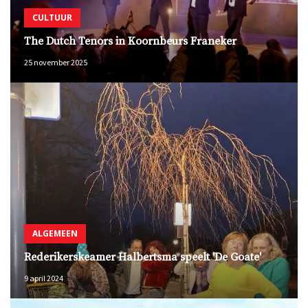
CULTUUR
The Dutch Tenors in Koornbeurs Franeker
25 november 2025
ALGEMEEN
Rederikerskeamer Halbertsma speelt 'De Goate'
9 april 2024