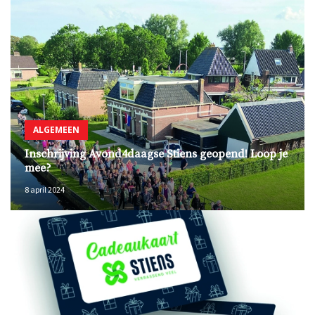
ALGEMEEN
Inschrijving Avond4daagse Stiens geopend! Loop je
mee?
8 april 2024