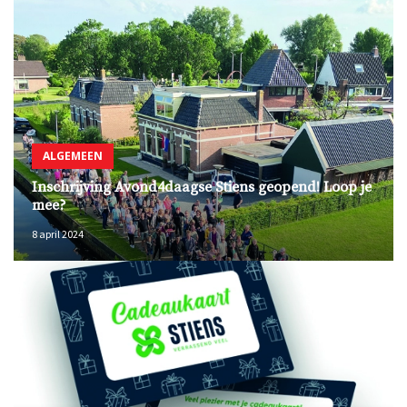
ALGEMEEN
Inschrijving Avond4daagse Stiens geopend! Loop je
mee?
8 april 2024