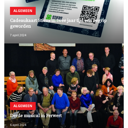
ALGEMEEN
Cadeaukaart Stiens in twee jaar tijd een begrip
geworden
7 april 2024
ALGEMEEN
Derde musical in Ferwert
6 april 2024