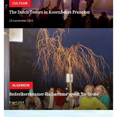
CULTUUR
The Dutch Tenors in Koornbeurs Franeker
25 november 2025
ALGEMEEN
Rederikerskeamer Halbertsma speelt 'De Goate'
9 april 2024