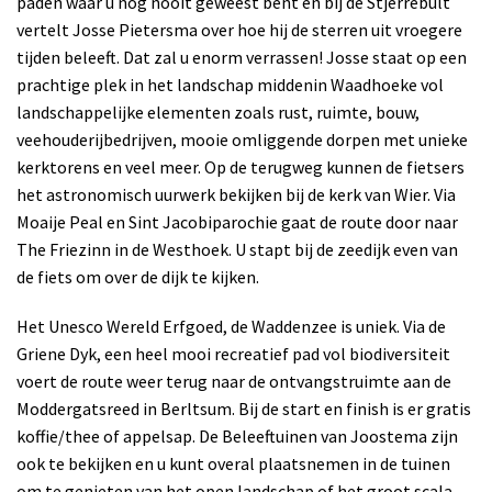
paden waar u nog nooit geweest bent en bij de Stjerrebult
vertelt Josse
Pietersma over hoe hij de sterren
uit vroegere
tijden beleeft. Dat zal u enorm verrassen! Josse staat op een
prachtige plek in het landschap middenin Waadhoeke vol
landschappelijke elementen zoals rust, ruimte, bouw,
veehouderijbedrijven, mooie omliggende dorpen met unieke
kerktorens en veel meer.
Op de terugweg kunnen de fietsers
het astronomisch uurwerk bekijken bij de kerk van Wier. Via
Moaije Peal en Sint Jacobiparochie gaat de route door naar
The Friezinn in de Westhoek. U stapt bij de zeedijk even van
de fiets om over de dijk te kijken.
Het Unesco Wereld Erfgoed, de Waddenzee is uniek. Via de
Griene Dyk, een heel mooi recreatief pad vol biodiversiteit
voert de route weer terug naar de ontvangstruimte aan de
Moddergatsreed in Berltsum. Bij de start en finish is er gratis
koffie/thee of appelsap. De Beleeftuinen van Joostema zijn
ook te bekijken en u kunt overal plaatsnemen in de tuinen
om te genieten van het open landschap of het groot scala