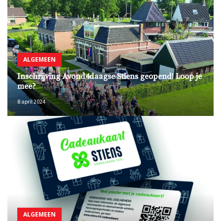
ALGEMEEN
Inschrijving Avond4daagse Stiens geopend! Loop je
mee?
8 april 2024
ALGEMEEN