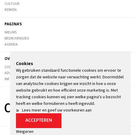
CULTUUR
KERKEN
PAGINA'S
NIEUWS
BEDRIJVENGIDS
AGENDA
OVER DE STIENSER
Cookies
CONTACT
Wij gebruiken standaard functionele cookies om ervoor te
ADVERTEREN
zorgen dat de website naar verwachting werkt. Doormiddel
INFORMATIE
van analytische cookies krijgen we inzicht in hoe u onze
website gebruikt en hoe efficiënt onze marketing is. Met
tracking cookies kunnen wij zien welke pagina's u bezocht
heeft en welke formulieren u heeft ingevuld.
»
Lees meer en geef uw voorkeuren aan
ACCEPTEREN
Weigeren
Algemene voorwaarden
Privacyverklaring
Kopij
Cookie instellingen