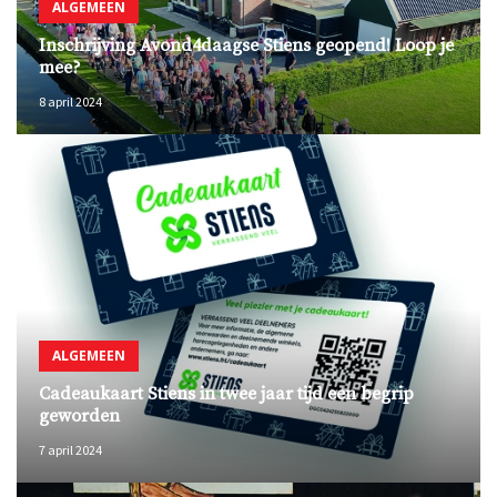
ALGEMEEN
Inschrijving Avond4daagse Stiens geopend! Loop je
mee?
8 april 2024
ALGEMEEN
Cadeaukaart Stiens in twee jaar tijd een begrip
geworden
7 april 2024