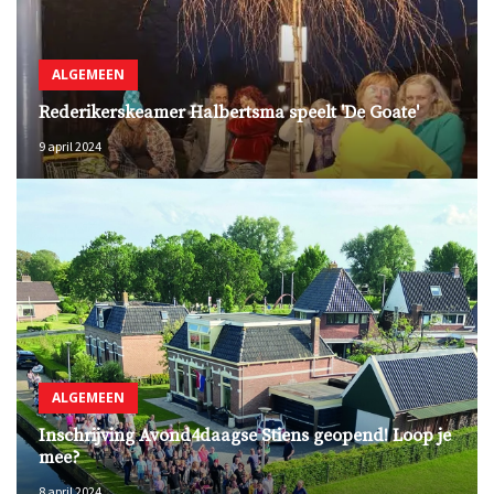
ALGEMEEN
Rederikerskeamer Halbertsma speelt 'De Goate'
9 april 2024
ALGEMEEN
Inschrijving Avond4daagse Stiens geopend! Loop je
mee?
8 april 2024