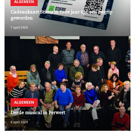
ALGEMEEN
Cadeaukaart Stiens in twee jaar tijd een begrip
geworden
7 april 2024
ALGEMEEN
Derde musical in Ferwert
6 april 2024