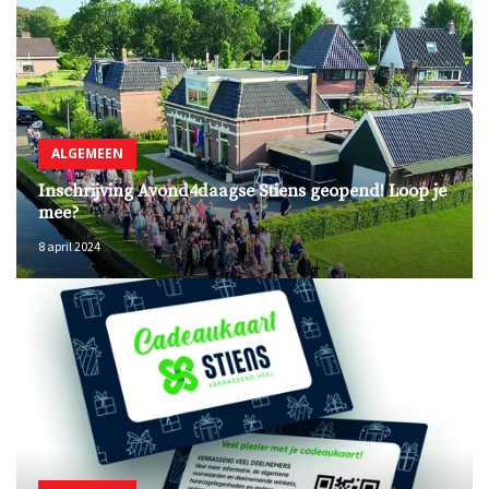
ALGEMEEN
Inschrijving Avond4daagse Stiens geopend! Loop je
mee?
8 april 2024