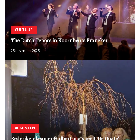
CULTUUR
The Dutch Tenors in Koornbeurs Franeker
25 november 2025
ALGEMEEN
Rederikerskeamer Halbertsma speelt 'De Goate'