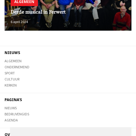
ALGEMEEN
Derde musical in Ferwert
6 april 2024
NIEUWS
ALGEMEEN
ONDERNEMEND
SPORT
CULTUUR
KERKEN
PAGINA'S
NIEUWS
BEDRIJVENGIDS
AGENDA
OVER DE STIENSER