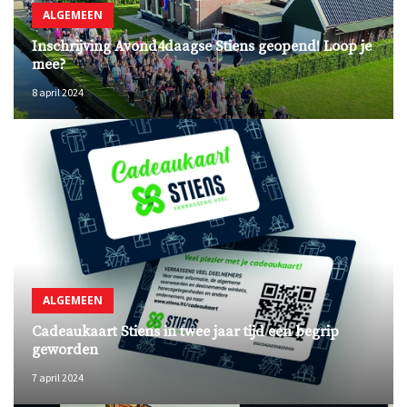
ALGEMEEN
Inschrijving Avond4daagse Stiens geopend! Loop je
mee?
8 april 2024
ALGEMEEN
Cadeaukaart Stiens in twee jaar tijd een begrip
geworden
7 april 2024