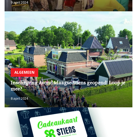
9 april 2024
ALGEMEEN
Inschrijving Avond4daagse Stiens geopend! Loop je
mee?
8 april 2024