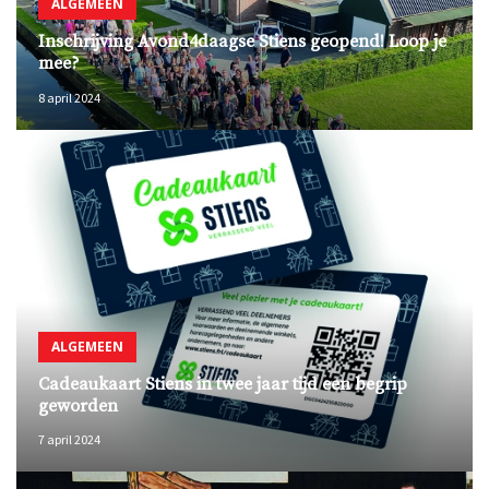
ALGEMEEN
Inschrijving Avond4daagse Stiens geopend! Loop je
mee?
8 april 2024
ALGEMEEN
Cadeaukaart Stiens in twee jaar tijd een begrip
geworden
7 april 2024