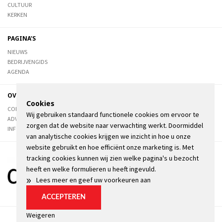
CULTUUR
KERKEN
PAGINA'S
NIEUWS
BEDRIJVENGIDS
AGENDA
OVER DE STIENSER
Cookies
CONTACT
Wij gebruiken standaard functionele cookies om ervoor te
ADVERTEREN
zorgen dat de website naar verwachting werkt. Doormiddel
INFORMATIE
van analytische cookies krijgen we inzicht in hoe u onze
website gebruikt en hoe efficiënt onze marketing is. Met
tracking cookies kunnen wij zien welke pagina's u bezocht
heeft en welke formulieren u heeft ingevuld.
»
Lees meer en geef uw voorkeuren aan
ACCEPTEREN
Weigeren
Algemene voorwaarden
Privacyverklaring
Kopij
Cookie instellingen