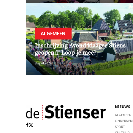
ALGEMEEN
Inschrijving Avond4daagse Stiens
geopend! Loop je mee?
8 april 2024
NIEUWS
ALGEMEEN
ONDERNEM
SPORT
CULTUUR