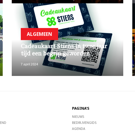
ALGEMEEN
Cadeaukaart Stiens in twee jaar
tijd een begrip geworden
7 april 2024
PAGINA'S
NIEUWS
END
BEDRIJVENGIDS
AGENDA