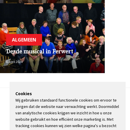
ALGEMEEN
Derde musical in Ferwert
6 april 2024
Cookies
Wij gebruiken standaard functionele cookies om ervoor te
OVER DE STIENSER
zorgen dat de website naar verwachting werkt. Doormiddel
CONTACT
van analytische cookies krijgen we inzicht in hoe u onze
ADVERTEREN
website gebruikt en hoe efficiënt onze marketing is. Met
INFORMATIE
tracking cookies kunnen wij zien welke pagina's u bezocht