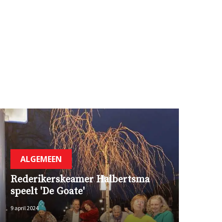
ALGEMEEN
Rederikerskeamer Halbertsma
speelt 'De Goate'
9 april 2024