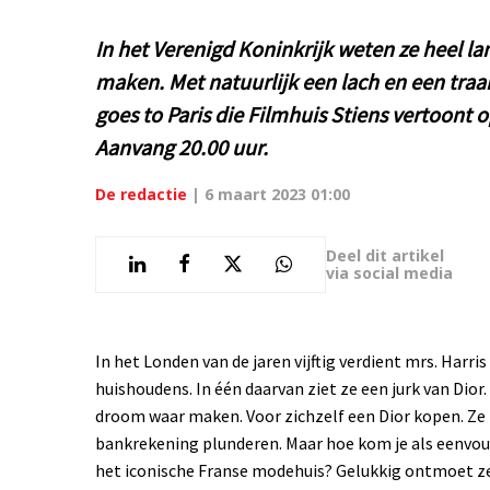
In het Verenigd Koninkrijk weten ze heel l
maken. Met natuurlijk een lach en een traan
goes to Paris die Filmhuis Stiens vertoont
Aanvang 20.00 uur.
De redactie
|
6 maart 2023 01:00
Deel dit artikel
via social media
In het Londen van de jaren vijftig verdient mrs. Harri
huishoudens. In één daarvan ziet ze een jurk van Dior
droom waar maken. Voor zichzelf een Dior kopen. Ze 
bankrekening plunderen. Maar hoe kom je als eenvoud
het iconische Franse modehuis? Gelukkig ontmoet ze i