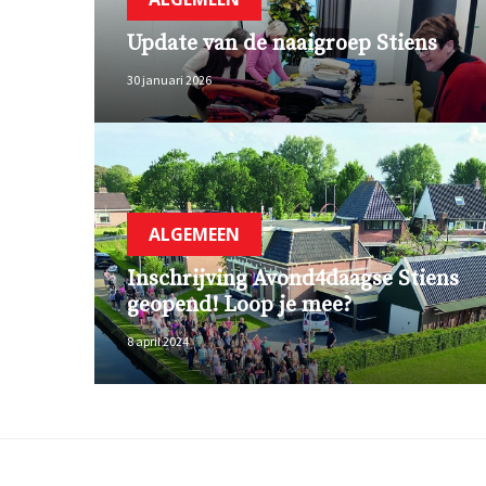
Update van de naaigroep Stiens
30 januari 2026
ALGEMEEN
Inschrijving Avond4daagse Stiens
geopend! Loop je mee?
8 april 2024