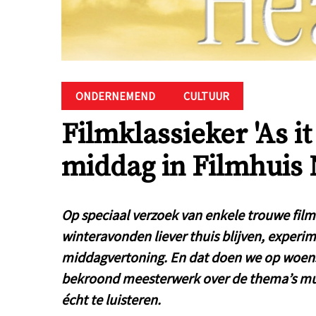
ONDERNEMEND
CULTUUR
Filmklassieker 'As it
middag in Filmhuis 
Op speciaal verzoek van enkele trouwe film
winteravonden liever thuis blijven, experi
middagvertoning. En dat doen we op woe
bekroond meesterwerk over de thema’s mu
écht te luisteren.