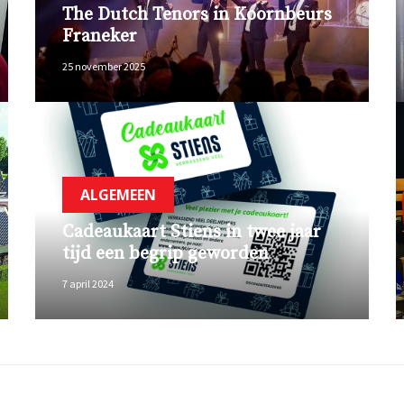
The Dutch Tenors in Koornbeurs
Franeker
25 november 2025
ALGEMEEN
Cadeaukaart Stiens in twee jaar
tijd een begrip geworden
7 april 2024