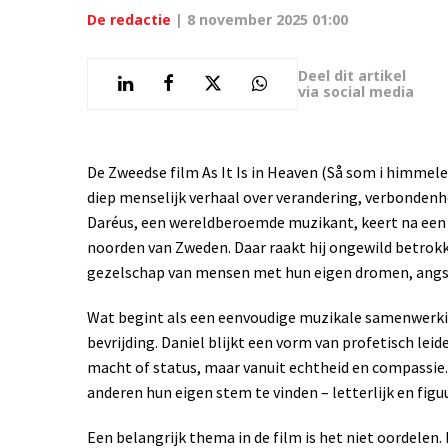
De redactie
|
8 november 2025 01:00
Deel dit artikel
via social media
De Zweedse film As It Is in Heaven (Så som i himmelen
diep menselijk verhaal over verandering, verbondenhe
Daréus, een wereldberoemde muzikant, keert na een 
noorden van Zweden. Daar raakt hij ongewild betrokk
gezelschap van mensen met hun eigen dromen, angs
Wat begint als een eenvoudige muzikale samenwerkin
bevrijding. Daniel blijkt een vorm van profetisch leid
macht of status, maar vanuit echtheid en compassie. 
anderen hun eigen stem te vinden – letterlijk en figuu
Een belangrijk thema in de film is het niet oordele