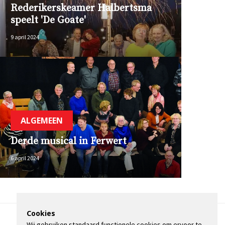
Rederikerskeamer Halbertsma
speelt 'De Goate'
9 april 2024
ALGEMEEN
Derde musical in Ferwert
6 april 2024
Cookies
Wij gebruiken standaard functionele cookies om ervoor te