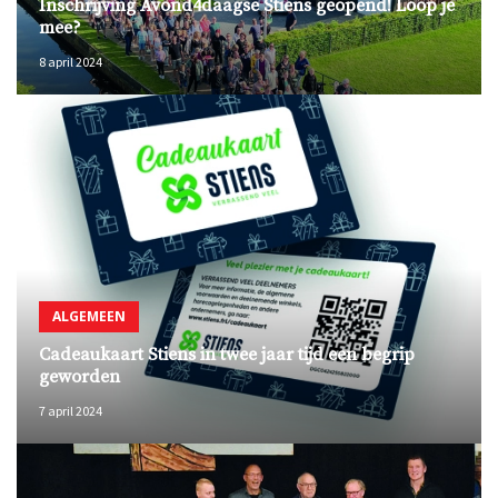
Inschrijving Avond4daagse Stiens geopend! Loop je
mee?
8 april 2024
ALGEMEEN
Cadeaukaart Stiens in twee jaar tijd een begrip
geworden
7 april 2024