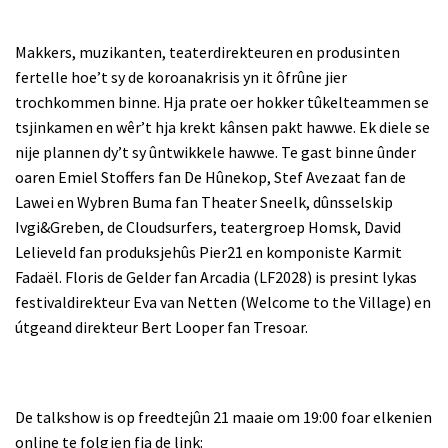
Makkers, muzikanten, teaterdirekteuren en produsinten
fertelle hoe’t sy de koroanakrisis yn it ôfrûne jier
trochkommen binne. Hja prate oer hokker tûkelteammen se
tsjinkamen en wêr’t hja krekt kânsen pakt hawwe. Ek diele se
nije plannen dy’t sy ûntwikkele hawwe. Te gast binne ûnder
oaren Emiel Stoffers fan De Hûnekop, Stef Avezaat fan de
Lawei en Wybren Buma fan Theater Sneelk, dûnsselskip
Ivgi&Greben, de Cloudsurfers, teatergroep Homsk, David
Lelieveld fan produksjehûs Pier21 en komponiste Karmit
Fadaël. Floris de Gelder fan Arcadia (LF2028) is presint lykas
festivaldirekteur Eva van Netten (Welcome to the Village) en
útgeand direkteur Bert Looper fan Tresoar.
De talkshow is op freedtejûn 21 maaie om 19:00 foar elkenien
online te folgjen fia de link: