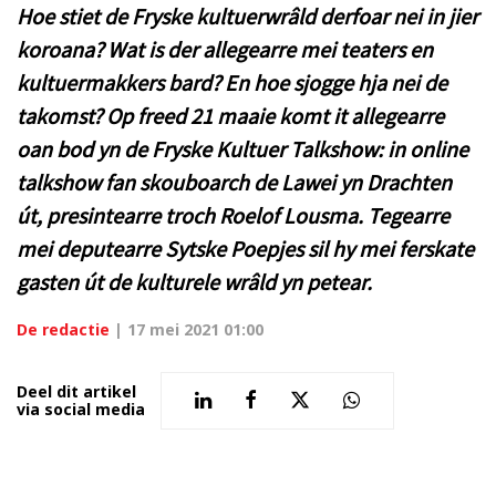
Hoe stiet de Fryske kultuerwrâld derfoar nei in jier
koroana? Wat is der allegearre mei teaters en
kultuermakkers bard? En hoe sjogge hja nei de
takomst? Op freed 21 maaie komt it allegearre
oan bod yn de Fryske Kultuer Talkshow: in online
talkshow fan skouboarch de Lawei yn Drachten
út, presintearre troch Roelof Lousma. Tegearre
mei deputearre Sytske Poepjes sil hy mei ferskate
gasten út de kulturele wrâld yn petear.
De redactie
|
17 mei 2021 01:00
Deel dit artikel
via social media