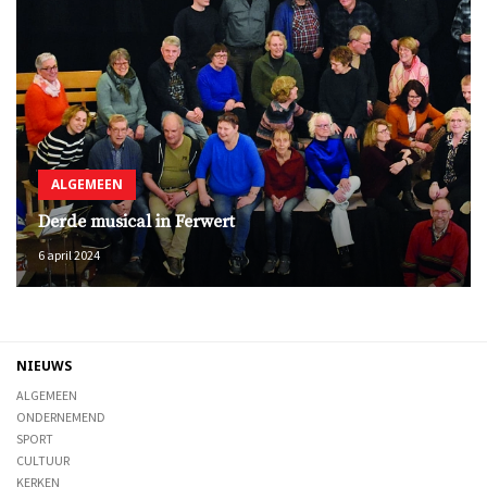
ALGEMEEN
Derde musical in Ferwert
6 april 2024
NIEUWS
ALGEMEEN
ONDERNEMEND
SPORT
CULTUUR
KERKEN