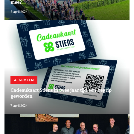
mee?
8 april 2024
ALGEMEEN
Cadeaukaart Stiens in twee jaar tijd een begrip
geworden
7 april 2024