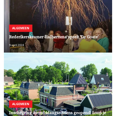
ALGEMEEN
Rederikerskeamer Halbertsma speelt 'De Goate'
9 april 2024
ALGEMEEN
Inschrijving Avond4daagse Stiens geopend! Loop je