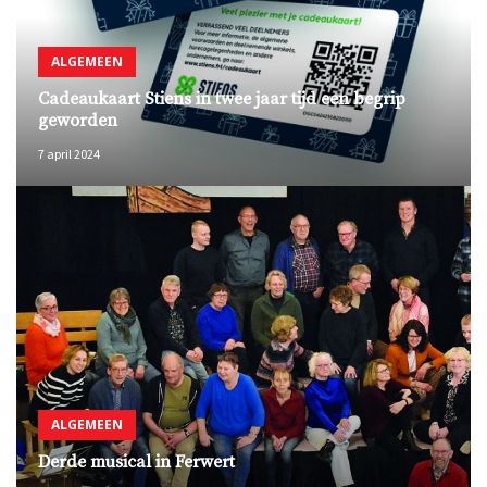
ALGEMEEN
Cadeaukaart Stiens in twee jaar tijd een begrip
geworden
7 april 2024
ALGEMEEN
Derde musical in Ferwert