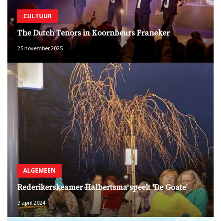
CULTUUR
The Dutch Tenors in Koornbeurs Franeker
25 november 2025
ALGEMEEN
Rederikerskeamer Halbertsma speelt 'De Goate'
9 april 2024