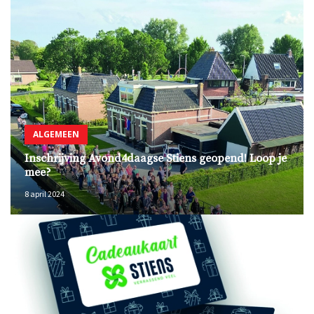
ALGEMEEN
Inschrijving Avond4daagse Stiens geopend! Loop je
mee?
8 april 2024