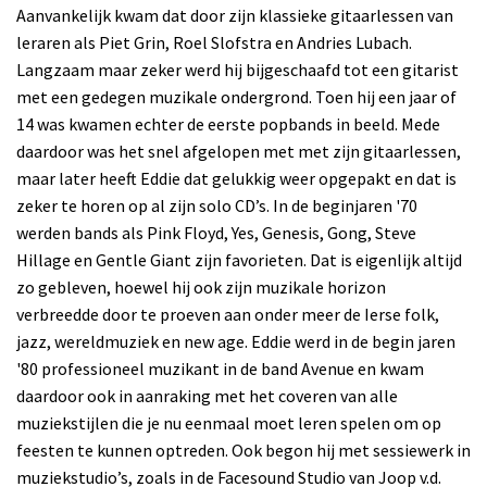
Aanvankelijk kwam dat door zijn klassieke gitaarlessen van
leraren als Piet Grin, Roel Slofstra en Andries Lubach.
Langzaam maar zeker werd hij bijgeschaafd tot een gitarist
met een gedegen muzikale ondergrond. Toen hij een jaar of
14 was kwamen echter de eerste popbands in beeld. Mede
daardoor was het snel afgelopen met met zijn gitaarlessen,
maar later heeft Eddie dat gelukkig weer opgepakt en dat is
zeker te horen op al zijn solo CD’s. In de beginjaren '70
werden bands als Pink Floyd, Yes, Genesis, Gong, Steve
Hillage en Gentle Giant zijn favorieten. Dat is eigenlijk altijd
zo gebleven, hoewel hij ook zijn muzikale horizon
verbreedde door te proeven aan onder meer de Ierse folk,
jazz, wereldmuziek en new age. Eddie werd in de begin jaren
'80 professioneel muzikant in de band Avenue en kwam
daardoor ook in aanraking met het coveren van alle
muziekstijlen die je nu eenmaal moet leren spelen om op
feesten te kunnen optreden. Ook begon hij met sessiewerk in
muziekstudio’s, zoals in de Facesound Studio van Joop v.d.