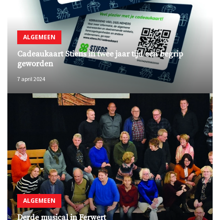
ALGEMEEN
Cadeaukaart Stiens in twee jaar tijd een begrip
geworden
7 april 2024
ALGEMEEN
Derde musical in Ferwert