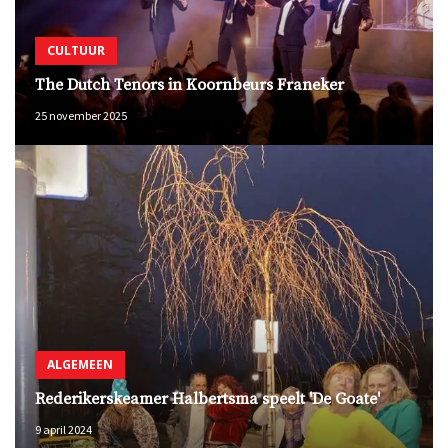
CULTUUR
The Dutch Tenors in Koornbeurs Franeker
25 november 2025
ALGEMEEN
Rederikerskeamer Halbertsma speelt 'De Goate'
9 april 2024