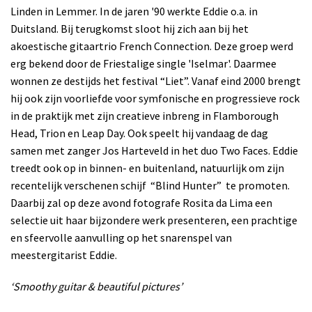
Linden in Lemmer. In de jaren '90 werkte Eddie o.a. in
Duitsland. Bij terugkomst sloot hij zich aan bij het
akoestische gitaartrio French Connection. Deze groep werd
erg bekend door de Friestalige single 'Iselmar'. Daarmee
wonnen ze destijds het festival “Liet”. Vanaf eind 2000 brengt
hij ook zijn voorliefde voor symfonische en progressieve rock
in de praktijk met zijn creatieve inbreng in Flamborough
Head, Trion en Leap Day. Ook speelt hij vandaag de dag
samen met zanger Jos Harteveld in het duo Two Faces. Eddie
treedt ook op in binnen- en buitenland, natuurlijk om zijn
recentelijk verschenen schijf “Blind Hunter” te promoten.
Daarbij zal op deze avond fotografe Rosita da Lima een
selectie uit haar bijzondere werk presenteren, een prachtige
en sfeervolle aanvulling op het snarenspel van
meestergitarist Eddie.
‘Smoothy guitar & beautiful pictures’