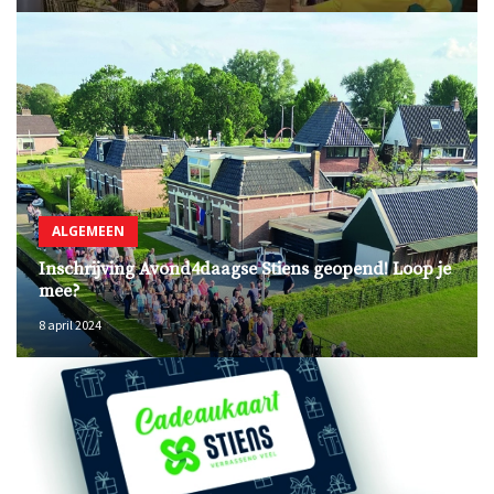
ALGEMEEN
Inschrijving Avond4daagse Stiens geopend! Loop je
mee?
8 april 2024