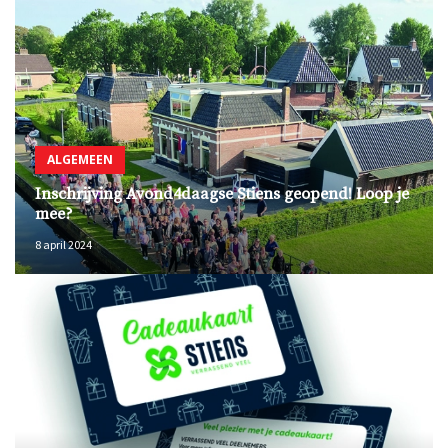
ALGEMEEN
Inschrijving Avond4daagse Stiens geopend! Loop je
mee?
8 april 2024