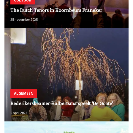
CULTUUR
The Dutch Tenors in Koornbeurs Franeker
25 november 2025
ALGEMEEN
Rederikerskeamer Halbertsma speelt 'De Goate'
9 april 2024