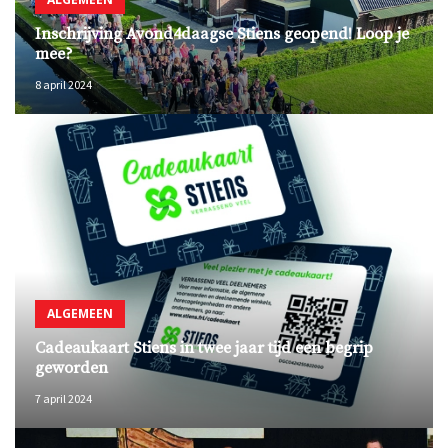
Inschrijving Avond4daagse Stiens geopend! Loop je
mee?
8 april 2024
ALGEMEEN
Cadeaukaart Stiens in twee jaar tijd een begrip
geworden
7 april 2024