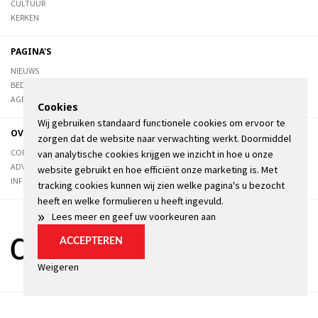
CULTUUR
KERKEN
PAGINA'S
NIEUWS
BEDRIJVENGIDS
AGENDA
Cookies
Wij gebruiken standaard functionele cookies om ervoor te
OVER DE STIENSER
zorgen dat de website naar verwachting werkt. Doormiddel
CONTACT
van analytische cookies krijgen we inzicht in hoe u onze
ADVERTEREN
website gebruikt en hoe efficiënt onze marketing is. Met
INFORMATIE
tracking cookies kunnen wij zien welke pagina's u bezocht
heeft en welke formulieren u heeft ingevuld.
»
Lees meer en geef uw voorkeuren aan
ACCEPTEREN
Weigeren
06 augustus 2026
Algemene voorwaarden
Privacyverklaring
Kopij
Cookie instellingen