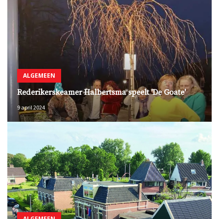
ALGEMEEN
Rederikerskeamer Halbertsma speelt 'De Goate'
9 april 2024
ALGEMEEN