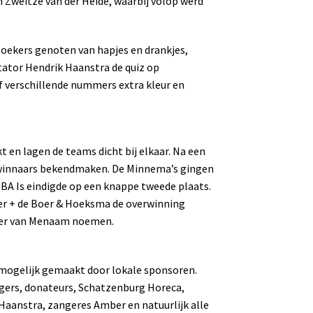
n Zweitze van der Heide, waarbij volop werd
ezoekers genoten van hapjes en drankjes,
ator Hendrik Haanstra de quiz op
f verschillende nummers extra kleur en
en lagen de teams dicht bij elkaar. Na een
e winnaars bekendmaken. De Minnema’s gingen
BBA Is eindigde op een knappe tweede plaats.
er + de Boer & Hoeksma de overwinning
ster van Menaam noemen.
 mogelijk gemaakt door lokale sponsoren.
ligers, donateurs, Schatzenburg Horeca,
 Haanstra, zangeres Amber en natuurlijk alle