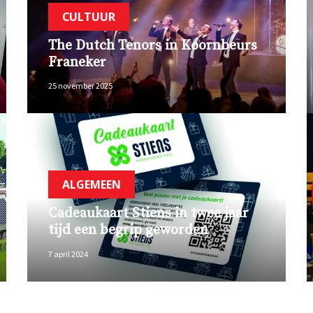
CULTUUR
The Dutch Tenors in Koornbeurs
Franeker
25 november 2025
ALGEMEEN
Cadeaukaart Stiens in twee jaar
tijd een begrip geworden
7 april 2024