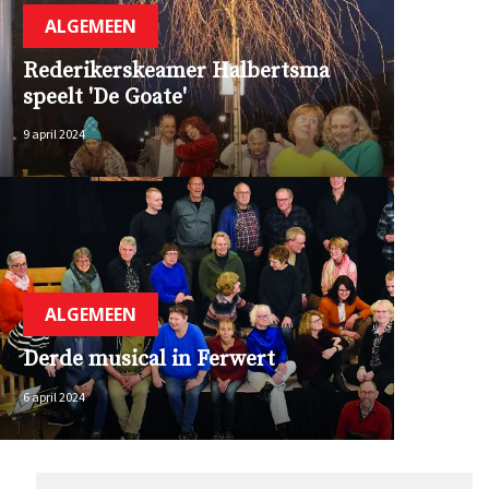
ALGEMEEN
Rederikerskeamer Halbertsma
speelt 'De Goate'
9 april 2024
ALGEMEEN
Derde musical in Ferwert
6 april 2024