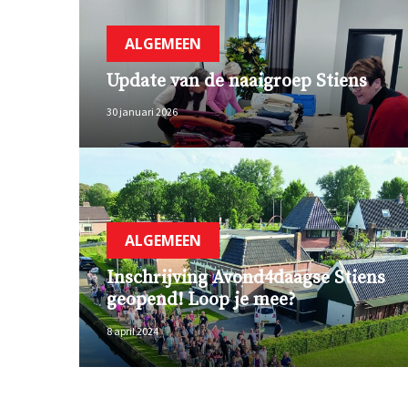
ALGEMEEN
Update van de naaigroep Stiens
30 januari 2026
ALGEMEEN
Inschrijving Avond4daagse Stiens
geopend! Loop je mee?
8 april 2024