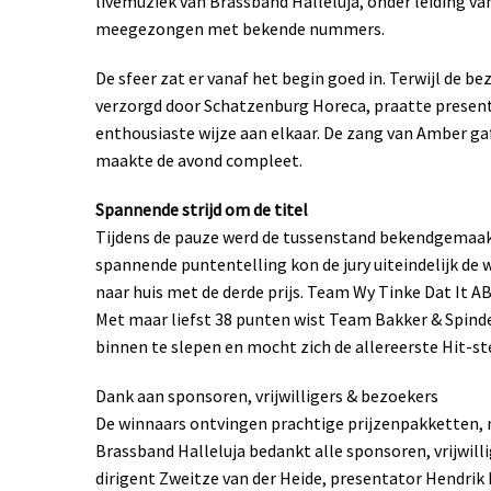
livemuziek van Brassband Halleluja, onder leiding va
meegezongen met bekende nummers.
De sfeer zat er vanaf het begin goed in. Terwijl de b
verzorgd door Schatzenburg Horeca, praatte present
enthousiaste wijze aan elkaar. De zang van Amber ga
maakte de avond compleet.
Spannende strijd om de titel
Tijdens de pauze werd de tussenstand bekendgemaakt 
spannende puntentelling kon de jury uiteindelijk d
naar huis met de derde prijs. Team Wy Tinke Dat It A
Met maar liefst 38 punten wist Team Bakker & Spind
binnen te slepen en mocht zich de allereerste Hit-
Dank aan sponsoren, vrijwilligers & bezoekers
De winnaars ontvingen prachtige prijzenpakketten,
Brassband Halleluja bedankt alle sponsoren, vrijwil
dirigent Zweitze van der Heide, presentator Hendrik