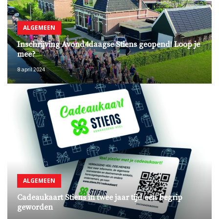
ALGEMEEN
Inschrijving Avond4daagse Stiens geopend! Loop je
mee?
8 april 2024
ALGEMEEN
Cadeaukaart Stiens in twee jaar tijd een begrip
geworden