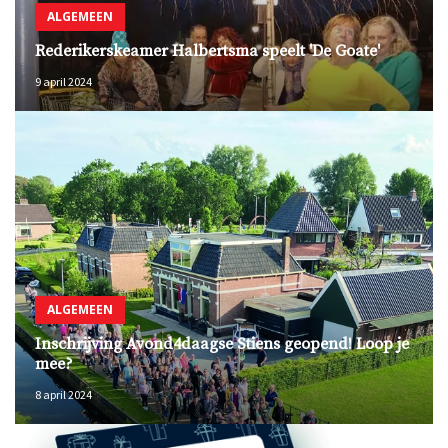
ALGEMEEN
Rederikerskeamer Halbertsma speelt 'De Goate'
9 april 2024
ALGEMEEN
Inschrijving Avond4daagse Stiens geopend! Loop je
mee?
8 april 2024