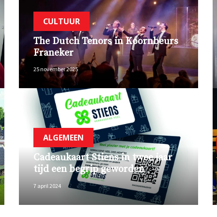
CULTUUR
The Dutch Tenors in Koornbeurs
Franeker
25 november 2025
ALGEMEEN
Cadeaukaart Stiens in twee jaar
tijd een begrip geworden
7 april 2024