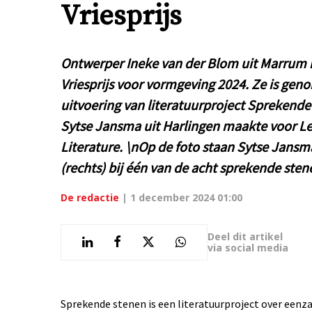
Vriesprijs
Ontwerper Ineke van der Blom uit Marrum
Vriesprijs voor vormgeving 2024. Ze is ge
uitvoering van literatuurproject Sprekende
Sytse Jansma uit Harlingen maakte voor 
Literature. \nOp de foto staan Sytse Jansm
(rechts) bij één van de acht sprekende ste
De redactie
|
1 december 2024 01:00
Deel dit artikel
via social media
Sprekende stenen is een literatuurproject over een