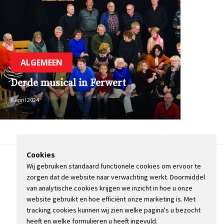
ALGEMEEN
Derde musical in Ferwert
6 april 2024
Cookies
Wij gebruiken standaard functionele cookies om ervoor te
OVER DE STIENSER
zorgen dat de website naar verwachting werkt. Doormiddel
CONTACT
van analytische cookies krijgen we inzicht in hoe u onze
ADVERTEREN
website gebruikt en hoe efficiënt onze marketing is. Met
INFORMATIE
tracking cookies kunnen wij zien welke pagina's u bezocht
heeft en welke formulieren u heeft ingevuld.