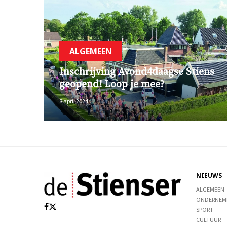
ALGEMEEN
Inschrijving Avond4daagse Stiens
geopend! Loop je mee?
8 april 2024
NIEUWS
ALGEMEEN
ONDERNEM
SPORT
CULTUUR