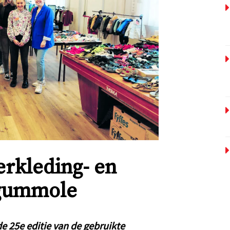
erkleding- en
tgummole
e 25e editie van de gebruikte