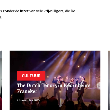
 zonder de inzet van vele vrijwilligers, die De
l.
CULTUUR
The Dutch Tenors in Koornbeurs
Franeker
25 november 2025