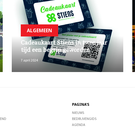
ALGEMEEN
Cadeaukaart Stiens in twee jaar
tijd een begrip geworden
7 april 2024
PAGINA'S
NIEUWS
END
BEDRIJVENGIDS
AGENDA