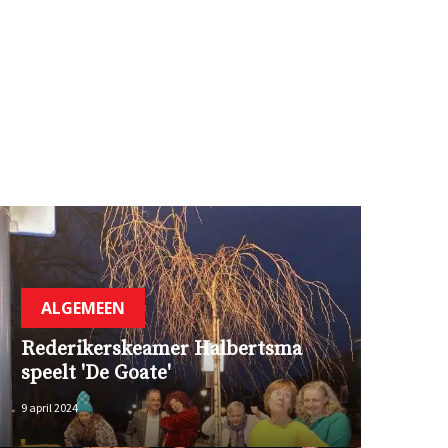
ALGEMEEN
Rederikerskeamer Halbertsma
speelt 'De Goate'
9 april 2024