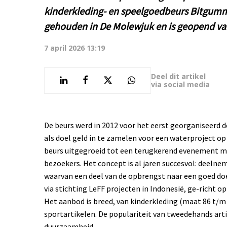
kinderkleding- en speelgoedbeurs Bitgumm
gehouden in De Molewjuk en is geopend van 
7 april 2026 13:19
Deel dit artikel
via social media
De beurs werd in 2012 voor het eerst georganiseerd 
als doel geld in te zamelen voor een waterproject op 
beurs uitgegroeid tot een terugkerend evenement me
bezoekers. Het concept is al jaren succesvol: deeln
waarvan een deel van de opbrengst naar een goed do
via stichting LeFF projecten in Indonesië, ge-richt 
Het aanbod is breed, van kinderkleding (maat 86 t/m
sportartikelen. De populariteit van tweedehands art
duurzaamheid.