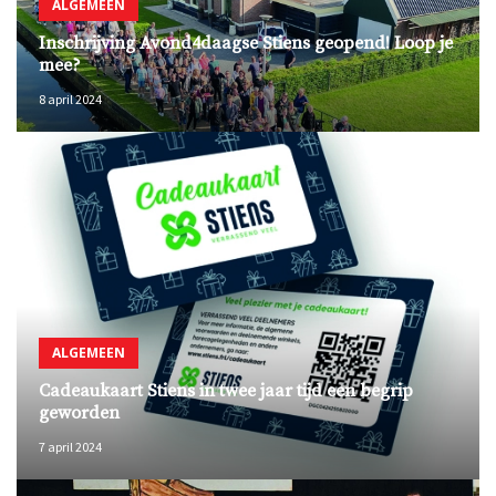
ALGEMEEN
Inschrijving Avond4daagse Stiens geopend! Loop je
mee?
8 april 2024
ALGEMEEN
Cadeaukaart Stiens in twee jaar tijd een begrip
geworden
7 april 2024