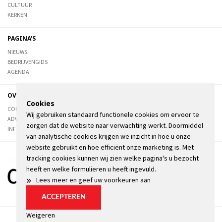
CULTUUR
KERKEN
PAGINA'S
NIEUWS
BEDRIJVENGIDS
AGENDA
OVER DE STIENSER
Cookies
CONTACT
Wij gebruiken standaard functionele cookies om ervoor te
ADVERTEREN
zorgen dat de website naar verwachting werkt. Doormiddel
INFORMATIE
van analytische cookies krijgen we inzicht in hoe u onze
website gebruikt en hoe efficiënt onze marketing is. Met
tracking cookies kunnen wij zien welke pagina's u bezocht
heeft en welke formulieren u heeft ingevuld.
»
Lees meer en geef uw voorkeuren aan
ACCEPTEREN
Weigeren
Algemene voorwaarden
Privacyverklaring
Kopij
Cookie instellingen