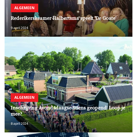
ALGEMEEN
Rederikerskeamer Halbertsma speelt 'De Goate'
9 april 2024
ALGEMEEN
Inschrijving Avond4daagse Stiens geopend! Loop je
mee?
8 april 2024