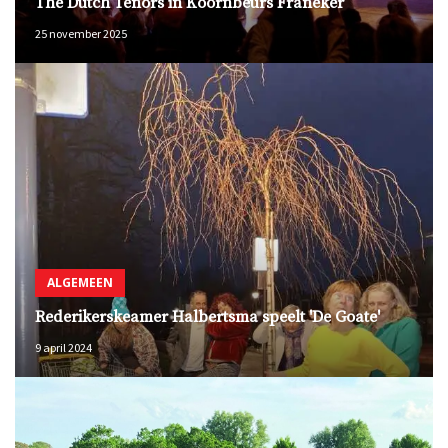
The Dutch Tenors in Koornbeurs Franeker
25 november 2025
ALGEMEEN
Rederikerskeamer Halbertsma speelt 'De Goate'
9 april 2024