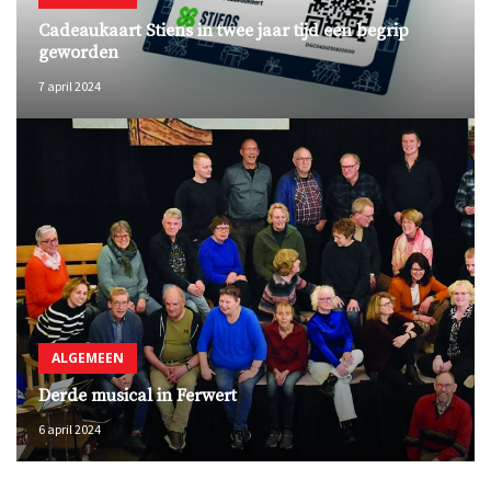
Cadeaukaart Stiens in twee jaar tijd een begrip
geworden
7 april 2024
ALGEMEEN
Derde musical in Ferwert
6 april 2024