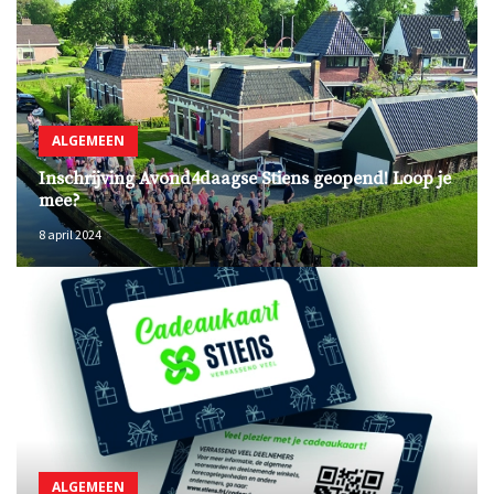
ALGEMEEN
Inschrijving Avond4daagse Stiens geopend! Loop je
mee?
8 april 2024
ALGEMEEN