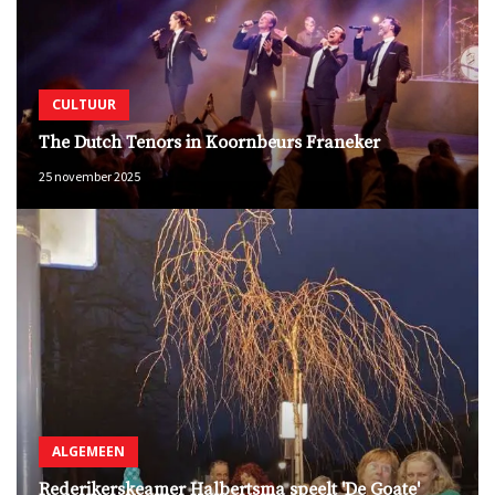
CULTUUR
The Dutch Tenors in Koornbeurs Franeker
25 november 2025
ALGEMEEN
Rederikerskeamer Halbertsma speelt 'De Goate'