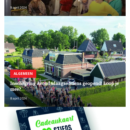
9 april 2024
ALGEMEEN
Inschrijving Avond4daagse Stiens geopend! Loop je
mee?
8 april 2024