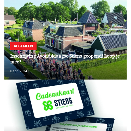
ALGEMEEN
Inschrijving Avond4daagse Stiens geopend! Loop je
mee?
8 april 2024