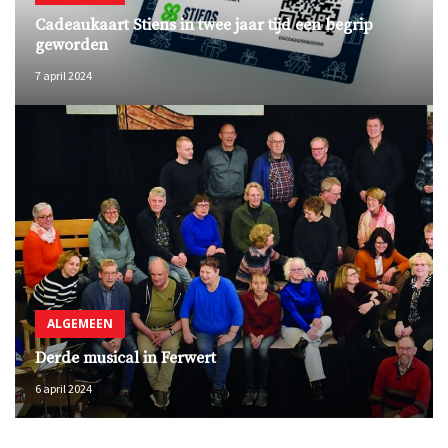
Cadeaukaart Stiens in twee jaar tijd een begrip
geworden
7 april 2024
ALGEMEEN
Derde musical in Ferwert
6 april 2024