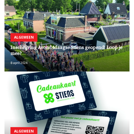
ALGEMEEN
Inschrijving Avond4daagse Stiens geopend! Loop je
mee?
8 april 2024
ALGEMEEN