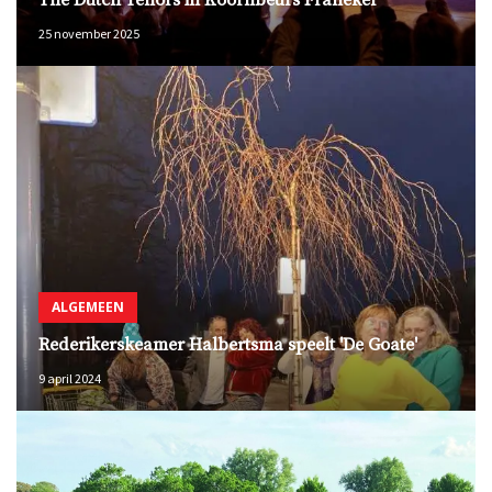
The Dutch Tenors in Koornbeurs Franeker
25 november 2025
ALGEMEEN
Rederikerskeamer Halbertsma speelt 'De Goate'
9 april 2024