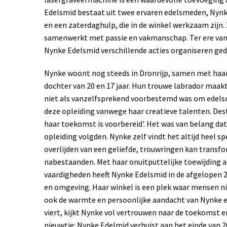
Edelsmid bestaat uit twee ervaren edelsmeden, Nynke
en een zaterdaghulp, die in de winkel werkzaam zijn
samenwerkt met passie en vakmanschap. Ter ere van 
Nynke Edelsmid verschillende acties organiseren ge
Nynke woont nog steeds in Dronrijp, samen met haa
dochter van 20 en 17 jaar. Hun trouwe labrador maakt
niet als vanzelfsprekend voorbestemd was om edelsm
deze opleiding vanwege haar creatieve talenten. Des
haar toekomst is voorbereid'. Het was van belang da
opleiding volgden. Nynke zelf vindt het altijd heel 
overlijden van een geliefde, trouwringen kan transf
nabestaanden.
Met haar onuitputtelijke toewijding 
vaardigheden heeft Nynke Edelsmid in de afgelopen 2
en omgeving. Haar winkel is een plek waar mensen ni
ook de warmte en persoonlijke aandacht van Nynke en
viert, kijkt Nynke vol vertrouwen naar de toekomst en
nieuwtje: Nynke Edelmid verhuist aan het einde van 