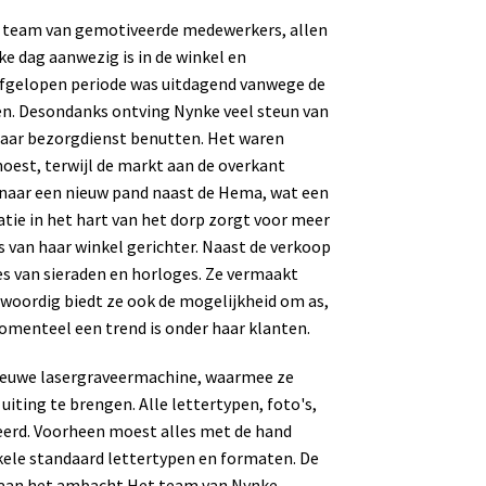
en team van gemotiveerde medewerkers, allen
e dag aanwezig is in de winkel en
 afgelopen periode was uitdagend vanwege de
n. Desondanks ontving Nynke veel steun van
 haar bezorgdienst benutten. Het waren
oest, terwijl de markt aan de overkant
 naar een nieuw pand naast de Hema, wat een
tie in het hart van het dorp zorgt voor meer
 van haar winkel gerichter. Naast de verkoop
es van sieraden en horloges. Ze vermaakt
woordig biedt ze ook de mogelijkheid om as,
omenteel een trend is onder haar klanten.
nieuwe lasergraveermachine, waarmee ze
uiting te brengen. Alle lettertypen, foto's,
eerd. Voorheen moest alles met de hand
kele standaard lettertypen en formaten. De
 aan het ambacht.
Het team van Nynke