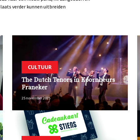
plaats verder kunnen uitbreiden
CULTUUR
The Dutch Tenors in Koornbeurs
Franeker
25 november 2025