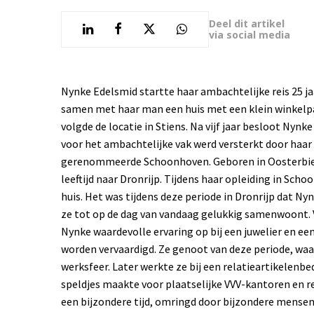
Deel dit artikel
via social media
Nynke Edelsmid startte haar ambachtelijke reis 25 ja
samen met haar man een huis met een klein winkelpan
volgde de locatie in Stiens. Na vijf jaar besloot Nynke
voor het ambachtelijke vak werd versterkt door haar 
gerenommeerde Schoonhoven.
Geboren in Oosterbi
leeftijd naar Dronrijp. Tijdens haar opleiding in Sc
huis. Het was tijdens deze periode in Dronrijp dat 
ze tot op de dag van vandaag gelukkig samenwoont.
Nynke waardevolle ervaring op bij een juwelier en ee
worden vervaardigd. Ze genoot van deze periode, waar
werksfeer. Later werkte ze bij een relatieartikelenbe
speldjes maakte voor plaatselijke VVV-kantoren en r
een bijzondere tijd, omringd door bijzondere mensen