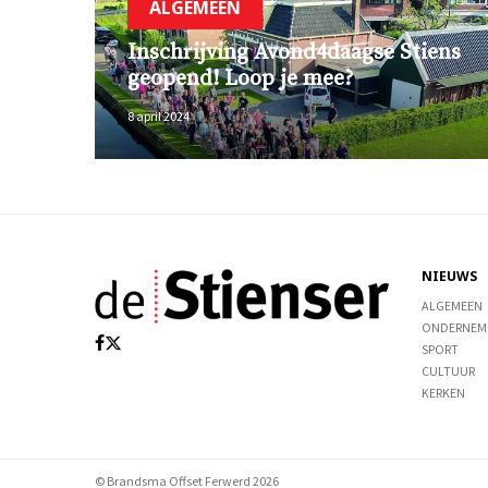
ALGEMEEN
Inschrijving Avond4daagse Stiens
geopend! Loop je mee?
8 april 2024
NIEUWS
ALGEMEEN
ONDERNEM
SPORT
CULTUUR
KERKEN
© Brandsma Offset Ferwerd 2026