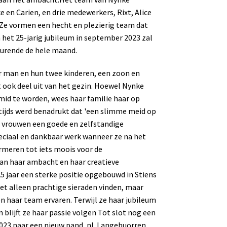
 en Carien, en drie medewerkers, Rixt, Alice
. Ze vormen een hecht en plezierig team dat
het 25-jarig jubileum in september 2023 zal
durende de hele maand.
r man en hun twee kinderen, een zoon en
 ook deel uit van het gezin. Hoewel Nynke
id te worden, wees haar familie haar op
tijds werd benadrukt dat 'een slimme meid op
t vrouwen een goede en zelfstandige
speciaal en dankbaar werk wanneer ze na het
ormeren tot iets moois voor de
aan haar ambacht en haar creatieve
5 jaar een sterke positie opgebouwd in Stiens
et alleen prachtige sieraden vinden, maar
 haar team ervaren. Terwijl ze haar jubileum
 blijft ze haar passie volgen
Tot slot nog een
2023 naar een nieuw pand, nl. Langebuorren