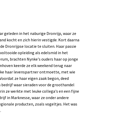
ar geleden in het naburige Dronrijp, waar ze
d kocht en zich hierin vestigde. Kort daarna
 de Dronrijpse locatie te sluiten. Haar passie
voltooide opleiding als edelsmid in het
erum, brachten Nynke's ouders haar op jonge
hoonhoven keerde ze elk weekend terug naar
Nynke haar levenspartner ontmoette, met wie
Voordat ze haar eigen zaak begon, deed
n bedrijf waar sieraden voor de groothandel
in ze werkte met leuke collega's en een fijne
drijf in Marknesse, waar ze onder andere
egionale producten, zoals vogeltjes. Het was
.