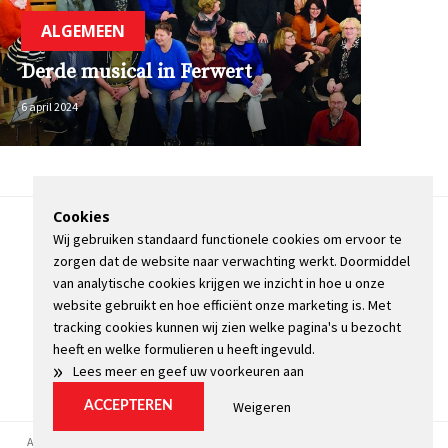
ALGEMEEN
Derde musical in Ferwert
6 april 2024
Cookies
Wij gebruiken standaard functionele cookies om ervoor te
OVER DE STIENSER
zorgen dat de website naar verwachting werkt. Doormiddel
CONTACT
van analytische cookies krijgen we inzicht in hoe u onze
ADVERTEREN
website gebruikt en hoe efficiënt onze marketing is. Met
INFORMATIE
tracking cookies kunnen wij zien welke pagina's u bezocht
heeft en welke formulieren u heeft ingevuld.
»
Lees meer en geef uw voorkeuren aan
Weigeren
ACCEPTEREN
Algemene voorwaarden
Privacyverklaring
Kopij
Cookie instellingen