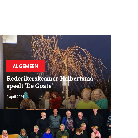
ALGEMEEN
Rederikerskeamer Halbertsma
speelt 'De Goate'
9 april 2024