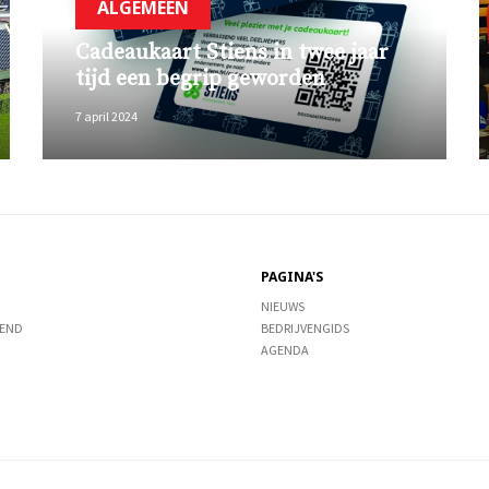
ALGEMEEN
Cadeaukaart Stiens in twee jaar
tijd een begrip geworden
7 april 2024
PAGINA'S
NIEUWS
END
BEDRIJVENGIDS
AGENDA