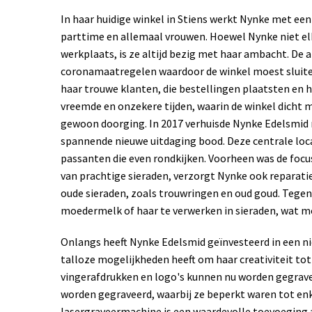
In haar huidige winkel in Stiens werkt Nynke met e
parttime en allemaal vrouwen. Hoewel Nynke niet elk
werkplaats, is ze altijd bezig met haar ambacht. De
coronamaatregelen waardoor de winkel moest sluite
haar trouwe klanten, die bestellingen plaatsten en
vreemde en onzekere tijden, waarin de winkel dicht m
gewoon doorging.
In 2017 verhuisde Nynke Edelsmid
spannende nieuwe uitdaging bood. Deze centrale loca
passanten die even rondkijken. Voorheen was de focus
van prachtige sieraden, verzorgt Nynke ook reparati
oude sieraden, zoals trouwringen en oud goud. Tegen
moedermelk of haar te verwerken in sieraden, wat m
Onlangs heeft Nynke Edelsmid geïnvesteerd in een 
talloze mogelijkheden heeft om haar creativiteit tot 
vingerafdrukken en logo's kunnen nu worden gegrav
worden gegraveerd, waarbij ze beperkt waren tot en
lasergraveermachine is een waardevolle toevoeging