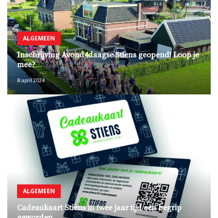
ALGEMEEN
Inschrijving Avond4daagse Stiens geopend! Loop je
mee?
8 april 2024
ALGEMEEN
Cadeaukaart Stiens in twee jaar tijd een begrip
geworden