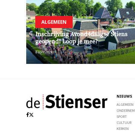
ALGEMEEN
Inschrijving Avond4daagse Stiens
geopend! Loop je mee?
8 april 2024
NIEUWS
ALGEMEEN
ONDERNEM
SPORT
CULTUUR
KERKEN