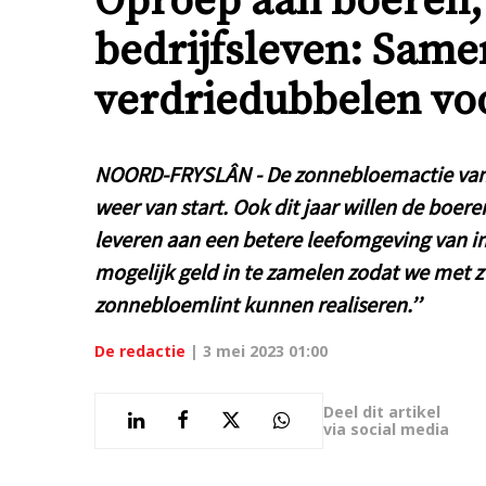
Oproep aan boeren,
bedrijfsleven: Sam
verdriedubbelen voo
NOORD-FRYSLÂN - De zonnebloemactie van A
weer van start. Ook dit jaar willen de boe
leveren aan een betere leefomgeving van in
mogelijk geld in te zamelen zodat we met z’
zonnebloemlint kunnen realiseren.’’
De redactie
|
3 mei 2023 01:00
Deel dit artikel
via social media