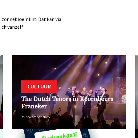
s zonnebloemlint. Dat kan via
ich vanzelf
CULTUUR
The Dutch Tenors in Koornbeurs
Franeker
25 november 2025