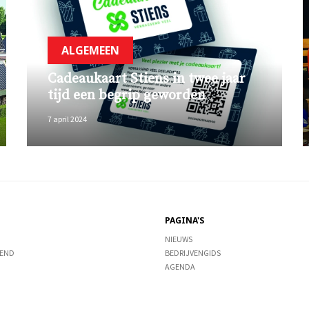
ALGEMEEN
Cadeaukaart Stiens in twee jaar
tijd een begrip geworden
7 april 2024
PAGINA'S
NIEUWS
END
BEDRIJVENGIDS
AGENDA