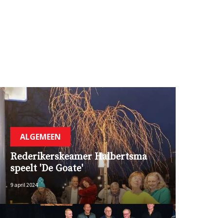
ALGEMEEN
Rederikerskeamer Halbertsma
speelt 'De Goate'
9 april 2024