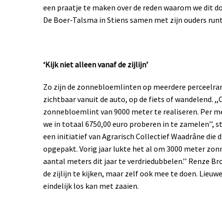
een praatje te maken over de reden waarom we dit do
De Boer-Talsma in Stiens samen met zijn ouders runt
‘Kijk niet alleen vanaf de zijlijn’
Zo zijn de zonnebloemlinten op meerdere perceelran
zichtbaar vanuit de auto, op de fiets of wandelend. ,,
zonnebloemlint van 9000 meter te realiseren. Per met
we in totaal 6750,00 euro proberen in te zamelen’’, st
een initiatief van Agrarisch Collectief Waadrâne die
opgepakt. Vorig jaar lukte het al om 3000 meter zon
aantal meters dit jaar te verdriedubbelen.’’ Renze B
de zijlijn te kijken, maar zelf ook mee te doen. Lieu
eindelijk los kan met zaaien.