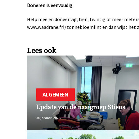
Doneren is eenvoudig
Help mee en doneer vijf, tien, twintig of meer meter
www.waadrane.frl/zonnebloemlint en dan wijst het z
Lees ook
ALGEMEEN
Update van de naaigroep Stiens
30 januari 2026