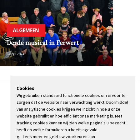
ALGEMEEN
Derde musical in Ferwert
6 april 2024
Cookies
Wij gebruiken standaard functionele cookies om ervoor te
OVER DE STIENSER
zorgen dat de website naar verwachting werkt. Doormiddel
CONTACT
van analytische cookies krijgen we inzicht in hoe u onze
ADVERTEREN
website gebruikt en hoe efficiënt onze marketing is. Met
INFORMATIE
tracking cookies kunnen wij zien welke pagina's u bezocht
heeft en welke formulieren u heeft ingevuld.
»
Lees meer en geef uw voorkeuren aan