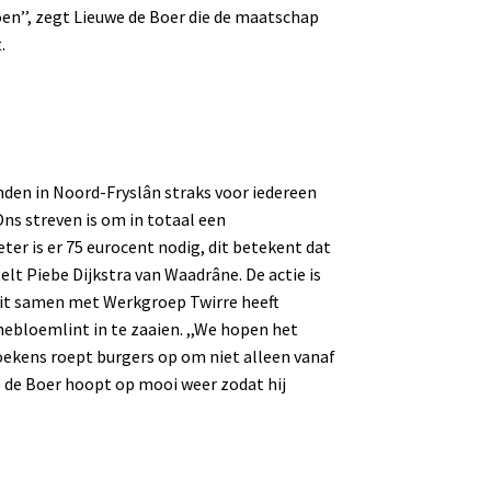
en’’, zegt Lieuwe de Boer die de maatschap
.
den in Noord-Fryslân straks voor iedereen
Ons streven is om in totaal een
er is er 75 eurocent nodig, dit betekent dat
elt Piebe Dijkstra van Waadrâne. De actie is
 dit samen met Werkgroep Twirre heeft
nebloemlint in te zaaien. ,,We hopen het
roekens roept burgers op om niet alleen vanaf
we de Boer hoopt op mooi weer zodat hij