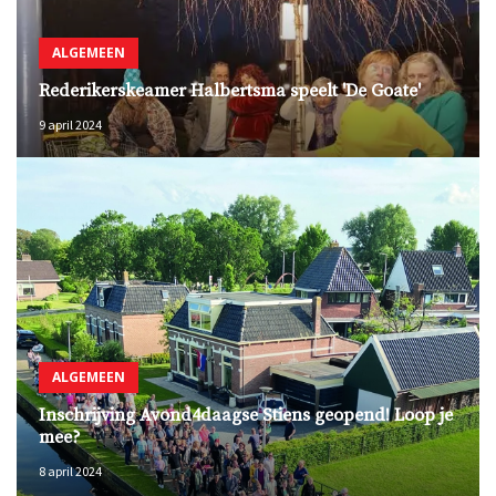
ALGEMEEN
Rederikerskeamer Halbertsma speelt 'De Goate'
9 april 2024
ALGEMEEN
Inschrijving Avond4daagse Stiens geopend! Loop je
mee?
8 april 2024