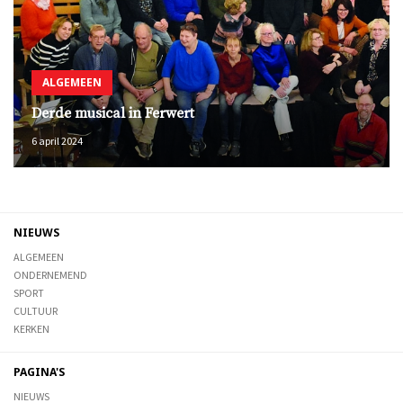
ALGEMEEN
Derde musical in Ferwert
6 april 2024
NIEUWS
ALGEMEEN
ONDERNEMEND
SPORT
CULTUUR
KERKEN
PAGINA'S
NIEUWS