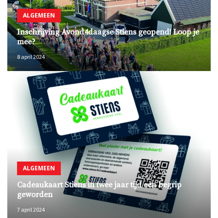
ALGEMEEN
Inschrijving Avond4daagse Stiens geopend! Loop je
mee?
8 april 2024
ALGEMEEN
Cadeaukaart Stiens in twee jaar tijd een begrip
geworden
7 april 2024