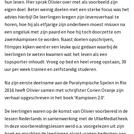
hun leven. Hier sprak Olivier over met als voorbeeld zijn
eigen doel. Beter weinig doelen met een sterke focus was het
advies hierbij! De leerlingen kregen zijn levensverhaal te
horen, hoe hij als elfjarige zijn onderbeen moest missen na
een ongeluk met zijn paard en hoe hij toch doorzette om
zwemkampioen te worden. Naast doelen opschrijven,
filmpjes kijken werd er een leuke quiz gedaan waarbij de
leerlingen te weten kwamen wat het leven als een
topsporter inhoudt. Vroeg op bed en heel vroeg opstaan, 30
uur per week trainen en zelfstandig studeren.
Na zijn eerste deelname aan de Paralympische Spelen in Rio
2016 heeft Olivier samen met schrijfster Corien Oranje zijn
verhaal opgeschreven in het boek ‘Kampioen 2.0’.
De leerlingen waren op de komst van Olivier voorbereid in de
lessen Nederlands in samenwerking met de UlbeMediatheek.
In deze voorbereidingslessen werd o.a. voorgelezen uit zijn
boek en mochten de leerlingen alvast vragen bedenken aan