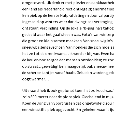
omgetoverd…ik denk er met plezier en dankbaarheid a
een land als Nederland direct ontregeld; enorme files
Een piek op de Eerste Hulp-afdelingen door valpartije
ingesteld op winters weer dat dwingt tot vertraging. 
ontstaan: verbinding. Op de lokale fb-pagina’s talloz
gedeeld waar het gaaf sleeën was. Foto’s van wint
die groot en klein samen maakten. Van sneeuwiglo’s
sneeuwballengevechten. Van hondjes die zich moei
het ze tot de oren kwam… ik werd er blij van. Even ha
de kou ervoor zorgde dat mensen ontdooiden; ze zoc
op straat... geweldig! Een maagdelijk pak sneeuw heeft
de scherpe kantjes vanaf haalt. Geluiden worden gede
oogt warmer…
Uiteraard heb ik ook geplonsd toen het zo koud was. 
zo’n 800 meter naar de plonsplek. Giechelend in mijz
Koen de Jong van Sportrusten dat ongetwijfeld zou
een windstille plek opgezocht. En gekeken waar ’t ij