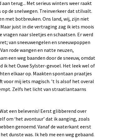
an terug... Met serieus winters weer raakt
 op de snelwegen. Treinverkeer dat stilvalt.
n met botbreuken. Ons land, wij, zijn niet
Maar juist in die vertraging zag ik iets moois
e vragen naar sleetjes en schaatsen. Er werd
erpret; van sneeuwengelen en sneeuwpoppen
. Van rode wangen en natte neuzen,
zaam een weg baanden door de sneeuw, omdat
d ik het Ouwe Sylster-gevoel. Het leek wel of
hten elkaar op. Maakten spontaan praatjes
 voor mij iets magisch. ’t Is alsof het overal
mpt. Zelfs het licht van straatlantaarns
Wat een belevenis! Eerst glibberend over
elf om ‘het avontuur’ dat ik aanging, zoals
 hebben genoemd. Vanaf de waterkant eerst
s het dunste was. Ik heb me een weg gebaand.