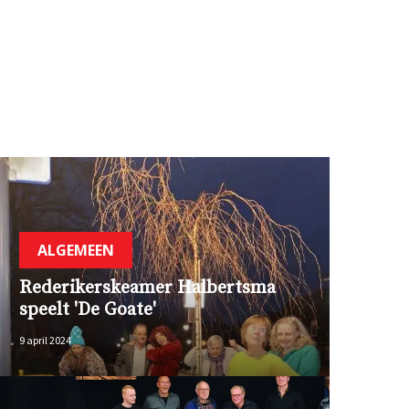
ALGEMEEN
Rederikerskeamer Halbertsma
speelt 'De Goate'
9 april 2024