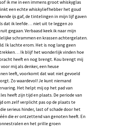
Alsof ik me in een immens groot whiskyglas
rinkt een echte whiskyliefhebber het goud
kende ijs gaf, de tintelingen in mijn lijf gaven
ls dat ik leefde… niet uit te leggen zo
eruit gegaan. Verbaasd keek ik naar mijn
s lelijke schrammen en krassen achtergelaten.
d. Ik lachte erom. Het is nog lang geen
 trekken… Ik blijf het wonderlijk vinden hoe
ebracht heeft en nog brengt. Kou brengt mij
voor mij als denker, een heuse
nnen leeft, voorkomt dat wat niet gevoeld
zorgt. Zo waardevol! Je kunt niemand
ervaring. Het helpt mij op het pad van
es heeft zijn tijd en plaats. De periode van
d om zelf verplicht pas op de plaats te
ie serieus hinder, last of schade door het
l één die er ontzettend van genoten heeft. En
 zonnestralen en het prille groen