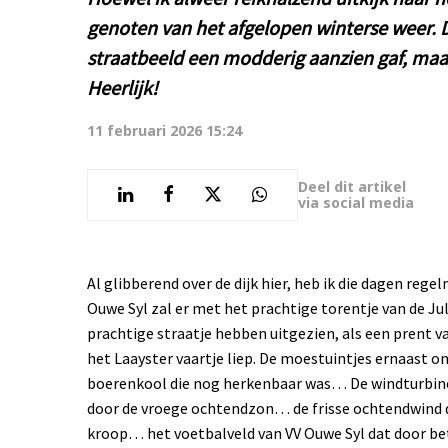
genoten van het afgelopen winterse weer. D
straatbeeld een modderig aanzien gaf, maar
Heerlijk!
11 februari 2026 15:24
Deel dit artikel
via social media
Al glibberend over de dijk hier, heb ik die dagen reg
Ouwe Syl zal er met het prachtige torentje van de Ju
prachtige straatje hebben uitgezien, als een prent va
het Laayster vaartje liep. De moestuintjes ernaast o
boerenkool die nog herkenbaar was… De windturbine
door de vroege ochtendzon… de frisse ochtendwind die
kroop… het voetbalveld van VV Ouwe Syl dat door b