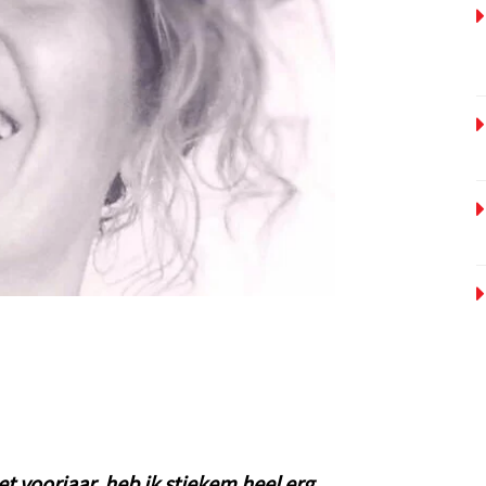
et voorjaar, heb ik stiekem heel erg