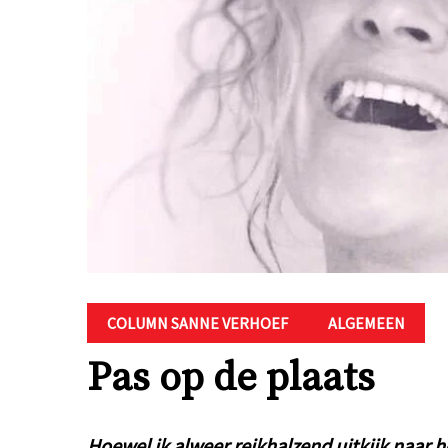
COLUMN SANNE VERHOEF
ALGEMEEN
Pas op de plaats
Hoewel ik alweer reikhalzend uitkijk naar h