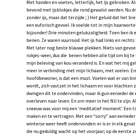
Met handen en voeten, letterlijk, het ijs gebroken. 
bevond met ijsblokjes die rond gewalst werden. Nu d
zonder ijs, maar dat terzijde ; ) Het geluid dat het bre
een euforisch gevoel. Ik voelde tot in mijn haarworte
bijzonder! Drie minuten gelukzaligheid. Toen ben ik 
benen. Ze waren vuurrood. Het ijs had links en recht
Met later nog beste blauwe plekken. Niets van gevoel
rokjes-weer, dus die benen hebben alle tijd om bij te
mijn beleving van kou veranderd is. En wat het mij g
meer in verbinding met mijn lichaam, met voelen. En 
hoofdbewoner, is dat een must. Voelen wat er van bi
wordt, zich vastzet in het lichaam en voor klachten 
dwingen dit te ondervinden, maar ik gun eenieder de 
overleven naar leven. En om meer in het NU te zijn. All
sneeuw was voor mij een ‘meditatief moment’. Een tij
maken en te vertragen. Met een “sorry” aan eenieder d
winterse weer heeft ondervonden: er is er in elk geva
die nu geduldig wacht op het voorjaar; op de eerste