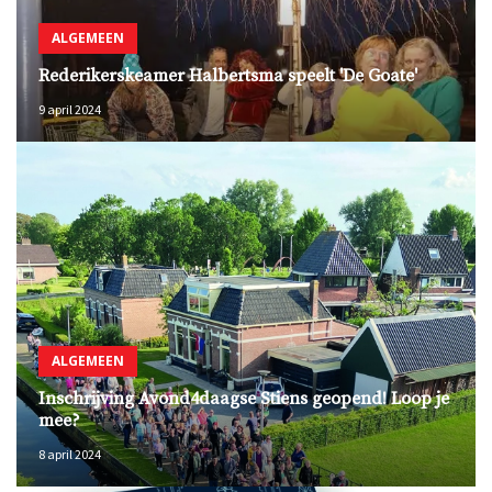
ALGEMEEN
Rederikerskeamer Halbertsma speelt 'De Goate'
9 april 2024
ALGEMEEN
Inschrijving Avond4daagse Stiens geopend! Loop je
mee?
8 april 2024