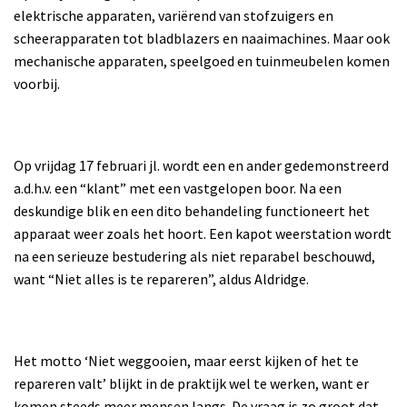
elektrische apparaten, variërend van stofzuigers en
scheerapparaten tot bladblazers en naaimachines. Maar ook
mechanische apparaten, speelgoed en tuinmeubelen komen
voorbij.
Op vrijdag 17 februari jl. wordt een en ander gedemonstreerd
a.d.h.v. een “klant” met een vastgelopen boor. Na een
deskundige blik en een dito behandeling functioneert het
apparaat weer zoals het hoort. Een kapot weerstation wordt
na een serieuze bestudering als niet reparabel beschouwd,
want “Niet alles is te repareren”, aldus Aldridge.
Het motto ‘Niet weggooien, maar eerst kijken of het te
repareren valt’ blijkt in de praktijk wel te werken, want er
komen steeds meer mensen langs. De vraag is zo groot dat