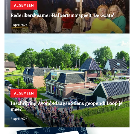
ALGEMEEN
Rederikerskeamer Halbertsma speelt 'De Goate'
9 april 2024
ALGEMEEN
Inschrijving Avond4daagse Stiens geopend! Loop je
mee?
8 april 2024