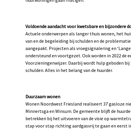
huurwoningen gaan matigen.
Voldoende aandacht voor kwetsbare en bijzondere 
Actuele onderwerpen als langer thuis wonen, het hu
van en de begeleiding bij schulden en de problema
aangepakt. Projecten als vroegsignalering en ‘Langer
ondersteund en voortgezet. Ook worden in 2022 de 
Voorzieningenwijzer. Daarbij wordt hulp geboden bi
schulden. Alles in het belang van de huurder.
Duurzaam wonen
Wonen Noordwest Friesland realiseert 37 gasloze n
Minnertsga en Winsum. De gemeente blijft de huurd
betrekken bij het uitvoeren van de visie op warmtet
stap voor stap richting aardgasvrij te gaan en eerst 