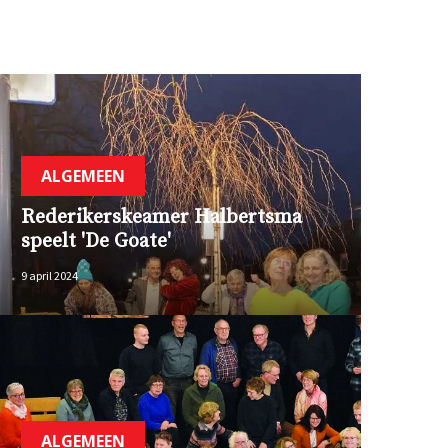
ALGEMEEN
Rederikerskeamer Halbertsma
speelt 'De Goate'
9 april 2024
ALGEMEEN